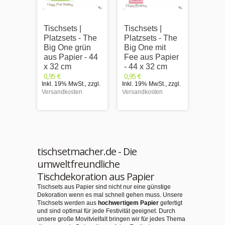
Tischsets |
Tischsets |
Tischs
Platzsets - The
Platzsets - The
Platz
Big One grün
Big One mit
Big O
aus Papier - 44
Fee aus Papier
aus P
x 32 cm
- 44 x 32 cm
x 32 
0,95 €
0,95 €
0,95 €
Inkl. 19% MwSt.
,
zzgl.
Inkl. 19% MwSt.
,
zzgl.
Inkl. 1
Versandkosten
Versandkosten
Versand
tischsetmacher.de - Die
umweltfreundliche
Tischdekoration aus Papier
Tischsets aus Papier sind nicht nur eine günstige
Dekoration wenn es mal schnell gehen muss. Unsere
Tischsets werden aus
hochwertigem Papier
gefertigt
und sind optimal für jede Festivität geeignet. Durch
unsere große Movitvielfalt bringen wir für jedes Thema