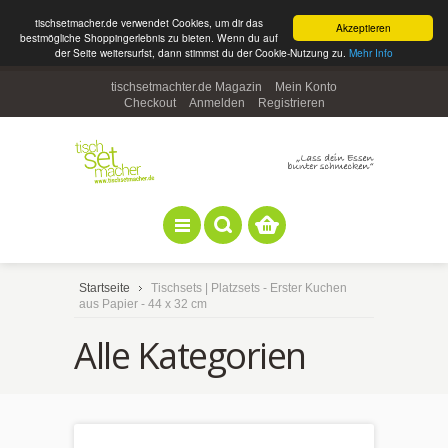
tischsetmacher.de verwendet Cookies, um dir das
Akzeptieren
bestmögliche Shoppingerlebnis zu bieten. Wenn du auf
der Seite weitersurfst, dann stimmst du der Cookie-Nutzung zu.
Mehr Info
tischsetmachter.de Magazin
Mein Konto
Checkout
Anmelden
Registrieren
Startseite
Tischsets | Platzsets - Erster Kuchen
aus Papier - 44 x 32 cm
Alle Kategorien