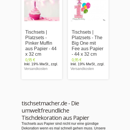
Tischsets |
Tischsets |
Tischs
Platzsets -
Platzsets - The
Platzs
Pinker Muffin
Big One mit
Muffin
aus Papier - 44
Fee aus Papier
Zucke
x 32 cm
- 44 x 32 cm
n aus
0,95 €
0,95 €
44 x 
Inkl. 19% MwSt.
,
zzgl.
Inkl. 19% MwSt.
,
zzgl.
0,95 €
Versandkosten
Versandkosten
Inkl. 1
Versand
tischsetmacher.de - Die
umweltfreundliche
Tischdekoration aus Papier
Tischsets aus Papier sind nicht nur eine günstige
Dekoration wenn es mal schnell gehen muss. Unsere