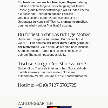
Tischsets werden aus
hochwertigem Papier
gefertigt
und sind optimal für jede Festivität geeignet. Durch
unsere große Movitvielfalt bringen wir für jedes Thema
die passende Dekoration auf den Esstisch.
Und das schöne dabei, Papiertischsets sind im
Gegensatz zu Kunststoff-Tischsets
umweltfreundlich
,
denn es wird weniger Plastikmüll erzeugt.
Du findest nicht das richtige Motiv?
Du kannst uns gerne zu unseren Bürozeiten Mo.-Fr.
von 9-16 Uhr anrufen,
wir unterstützen dich gerne bei
der Motivsuche
. Viele neue Motive sind noch nicht im
Shop eingepflegt, daher gibt es bestimmt auch zu
deinem Thema ein passendes Motiv.
Tischsets in großen Stückzahlen?
Du benötigst Tischsets in einer hohen Stückzahl oder
möchtest unsere Tischsets in dein Sortiment
aufnehmen? Wir freuen uns auf die Kontaktaufnahme.
Hotline: +49 (0) 7127 5700725
ZAHLUNGSARTEN