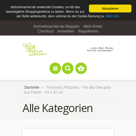
tischsetmacher.de verwendet Cookies, um dir das
Akzeptieren
bestmögliche Shoppingerlebnis zu bieten. Wenn du auf
der Seite weitersurfst, dann stimmst du der Cookie-Nutzung zu.
Mehr Info
tischsetmachter.de Magazin
Mein Konto
Checkout
Anmelden
Registrieren
Startseite
Tischsets | Platzsets - The Big One grün
aus Papier - 44 x 32 cm
Alle Kategorien