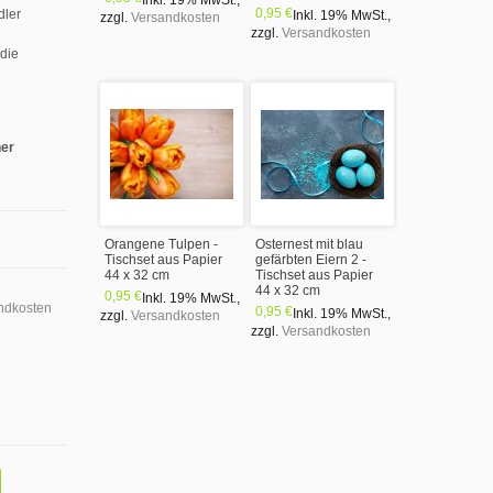
Inkl. 19% MwSt.
,
0,95 €
dler
Inkl. 19% MwSt.
,
zzgl.
Versandkosten
zzgl.
Versandkosten
 die
ner
Orangene Tulpen -
Osternest mit blau
Tischset aus Papier
gefärbten Eiern 2 -
44 x 32 cm
Tischset aus Papier
44 x 32 cm
0,95 €
Inkl. 19% MwSt.
,
ndkosten
0,95 €
Inkl. 19% MwSt.
,
zzgl.
Versandkosten
zzgl.
Versandkosten