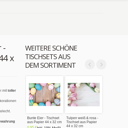
 -
WEITERE SCHÖNE
TISCHSETS AUS
44 x
DEM SORTIMENT
r mit
toller
ekorationen
elecht.
Bunte Eier - Tischset
Tulpen weiß & rosa -
ewahrung
aus Papier 44 x 32 cm
Tischset aus Papier
44 x 32 cm
0,95 €