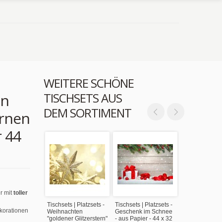
WEITERE SCHÖNE
TISCHSETS AUS
en
DEM SORTIMENT
ernen
r 44
r mit
toller
Tischsets | Platzsets -
Tischsets | Platzsets -
ekorationen
Weihnachten
Geschenk im Schnee
"goldener Glitzerstern"
- aus Papier - 44 x 32