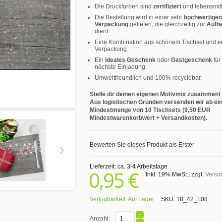
Die Druckfarben sind
zertifiziert
und lebensmitt
Die Bestellung wird in einer sehr
hochwertigen
Verpackung
geliefert, die gleichzeitig zur
Aufb
dient.
Eine Kombination aus schönem Tischset und e
Verpackung.
Ein
ideales Geschenk
oder
Gastgeschenk
für
nächste Einladung.
Umweltfreundlich und 100% recyclebar.
Stelle dir deinen eigenen Motivmix zusammen!
Aus logistischen Gründen versenden wir ab ei
Mindestmenge von 10 Tischsets (9,50 EUR
Mindestwarenkorbwert + Versandkosten).
Bewerten Sie dieses Produkt als Erster
Lieferzeit: ca. 3-4 Arbeitstage
0,95 €
Inkl. 19% MwSt.
,
zzgl.
Versa
Verfügbarkeit:
Auf Lager
SKU:
18_42_108
Anzahl: