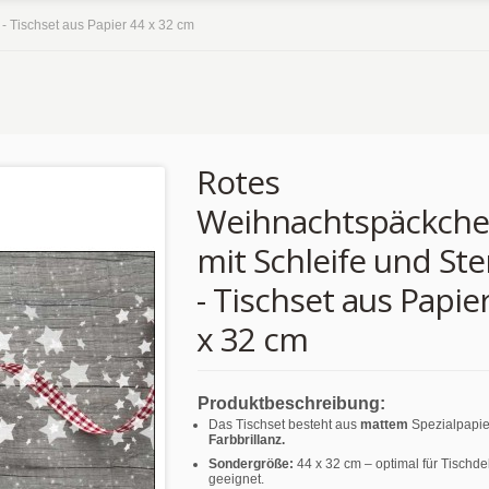
- Tischset aus Papier 44 x 32 cm
Rotes
Weihnachtspäckch
mit Schleife und St
- Tischset aus Papie
x 32 cm
Produktbeschreibung:
Das Tischset besteht aus
mattem
Spezialpapie
Farbbrillanz.
Sondergröße:
44 x 32 cm – optimal für Tischd
geeignet.