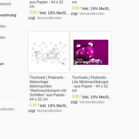
aus Papier - 44 x 32
cm
elecht.
cm
0,95 €
Inkl. 19% MwSt.
,
0,95 €
Inkl. 19% MwSt.
,
zzgl.
Versandkosten
ewahrung
zzgl.
Versandkosten
dler
 die
ner
Tischsets | Platzsets -
Tischsets | Platzsets -
Malvorlage
Lila Weihnachtskugel
Weihnachten
- aus Papier - 44 x 32
"Weihnachtsmann mit
cm
Schlitten" aus Papier -
0,95 €
Inkl. 19% MwSt.
,
44 x 32 cm
zzgl.
Versandkosten
0,95 €
Inkl. 19% MwSt.
,
ndkosten
zzgl.
Versandkosten