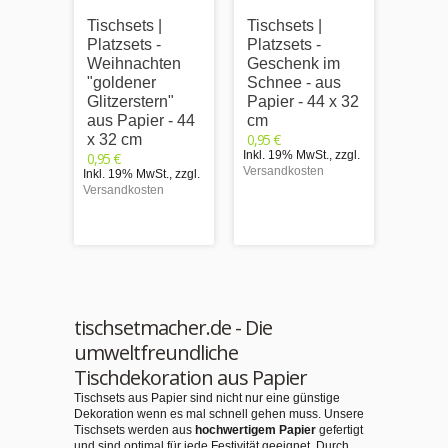
Tischsets |
Tischsets |
Tischs
Platzsets -
Platzsets -
Platzs
Weihnachten
Geschenk im
Malvo
"goldener
Schnee - aus
Weih
Glitzerstern"
Papier - 44 x 32
"Wei
aus Papier - 44
cm
nn mi
0,95 €
x 32 cm
Schli
Inkl. 19% MwSt.
,
zzgl.
0,95 €
Papie
Versandkosten
Inkl. 19% MwSt.
,
zzgl.
cm
Versandkosten
0,95 €
Inkl. 1
Versand
tischsetmacher.de - Die
umweltfreundliche
Tischdekoration aus Papier
Tischsets aus Papier sind nicht nur eine günstige
Dekoration wenn es mal schnell gehen muss. Unsere
Tischsets werden aus
hochwertigem Papier
gefertigt
und sind optimal für jede Festivität geeignet. Durch