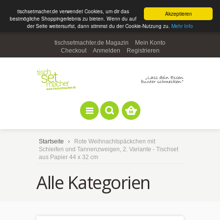
tischsetmacher.de verwendet Cookies, um dir das
Akzeptieren
bestmögliche Shoppingerlebnis zu bieten. Wenn du auf
der Seite weitersurfst, dann stimmst du der Cookie-Nutzung zu.
Mehr Info
tischsetmachter.de Magazin
Mein Konto
Checkout
Anmelden
Registrieren
Startseite
Rote Weihnachtspäckchen mit
Schleifen und Tannenzweigen, 2. Variante - Tischset
aus Papier 44 x 32 cm
Alle Kategorien