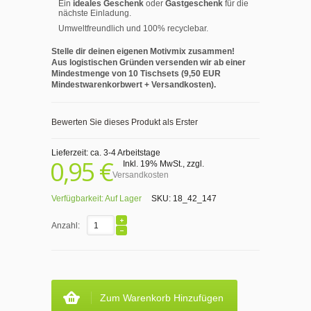
Ein
ideales Geschenk
oder
Gastgeschenk
für die
nächste Einladung.
Umweltfreundlich und 100% recyclebar.
Stelle dir deinen eigenen Motivmix zusammen!
Aus logistischen Gründen versenden wir ab einer
Mindestmenge von 10 Tischsets (9,50 EUR
Mindestwarenkorbwert + Versandkosten).
Bewerten Sie dieses Produkt als Erster
Lieferzeit: ca. 3-4 Arbeitstage
0,95 €
Inkl. 19% MwSt.
,
zzgl.
Versandkosten
Verfügbarkeit:
Auf Lager
SKU:
18_42_147
Anzahl:
Zum Warenkorb Hinzufügen