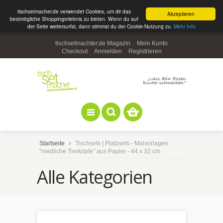
tischsetmacher.de verwendet Cookies, um dir das
Akzeptieren
bestmögliche Shoppingerlebnis zu bieten. Wenn du auf
der Seite weitersurfst, dann stimmst du der Cookie-Nutzung zu.
Mehr Info
tischsetmachter.de Magazin
Mein Konto
Checkout
Anmelden
Registrieren
Startseite
Tischsets | Platzsets - Malvorlagen
"niedliche Tierköpfe" aus Papier - 44 x 32 cm
Alle Kategorien