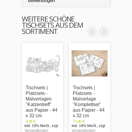
Bewertungen
WEITERE SCHÖNE
TISCHSETS AUS DEM
SORTIMENT
Tischsets |
Tischsets |
Tischs
Platzsets -
Platzsets -
Platzs
Malvorlagen
Malvorlage
Happy
"Katzentreff"
"Komplettset"
- aus 
aus Papier - 44
aus Papier - 44
44 x 
0,95 €
x 32 cm
x 32 cm
Inkl. 1
0,95 €
11,40 €
Versand
Inkl. 19% MwSt.
,
zzgl.
Inkl. 19% MwSt.
,
zzgl.
Versandkosten
Versandkosten