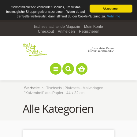
tischsetmacher.de verwendet Cookies, um dir das
Akzeptieren
bestmögliche Shoppingerlebnis zu bieten. Wenn du auf
der Seite weitersurfst, dann stimmst du der Cookie-Nutzung zu.
Mehr Info
tischsetmachter.de Magazin
Mein Konto
Checkout
Anmelden
Registrieren
Startseite
Tischsets | Platzsets - Malvorlagen
"Katzentreff" aus Papier - 44 x 32 cm
Alle Kategorien