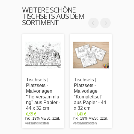
WEITERE SCHÖNE
TISCHSETS AUS DEM
SORTIMENT
Tischsets |
Tischsets |
Kunte
Platzsets -
Platzsets -
Gebur
Malvorlagen
Malvorlage
Tisch
"Tierversammlu
"Komplettset"
Papie
ng" aus Papier -
aus Papier - 44
cm
0,95 €
44 x 32 cm
x 32 cm
Inkl. 1
0,95 €
11,40 €
Versand
Inkl. 19% MwSt.
,
zzgl.
Inkl. 19% MwSt.
,
zzgl.
Versandkosten
Versandkosten