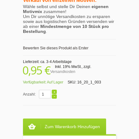
Verkauf von einzelnen Motiven:
Wähle selbst und stelle Dir Deinen
eigenen
Motivmix
zusammen!
Um Dir unnötige Versandkosten zu ersparen
sowie aus logistischen Gründen versenden wir
ab einer
Mindestmenge von 10 Stück pro
Bestellung
.
Bewerten Sie dieses Produkt als Erster
Lieferzeit: ca. 3-4 Arbeitstage
0,95 €
Inkl. 19% MwSt.
,
zzgl.
Versandkosten
Verfügbarkeit:
Auf Lager
SKU:
16_20_1_003
Anzahl:
Zum Warenkorb Hinzufügen