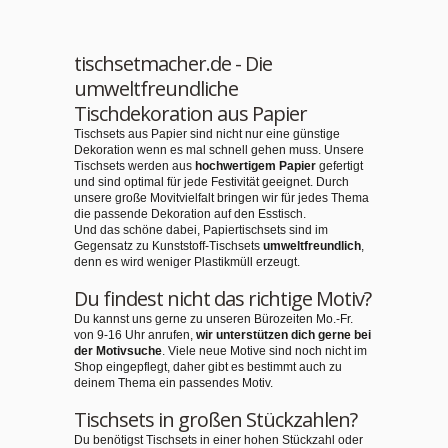
tischsetmacher.de - Die
umweltfreundliche
Tischdekoration aus Papier
Tischsets aus Papier sind nicht nur eine günstige
Dekoration wenn es mal schnell gehen muss. Unsere
Tischsets werden aus
hochwertigem Papier
gefertigt
und sind optimal für jede Festivität geeignet. Durch
unsere große Movitvielfalt bringen wir für jedes Thema
die passende Dekoration auf den Esstisch.
Und das schöne dabei, Papiertischsets sind im
Gegensatz zu Kunststoff-Tischsets
umweltfreundlich
,
denn es wird weniger Plastikmüll erzeugt.
Du findest nicht das richtige Motiv?
Du kannst uns gerne zu unseren Bürozeiten Mo.-Fr.
von 9-16 Uhr anrufen,
wir unterstützen dich gerne bei
der Motivsuche
. Viele neue Motive sind noch nicht im
Shop eingepflegt, daher gibt es bestimmt auch zu
deinem Thema ein passendes Motiv.
Tischsets in großen Stückzahlen?
Du benötigst Tischsets in einer hohen Stückzahl oder