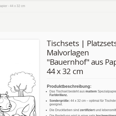
apier - 44 x 32 cm
Tischsets | Platzsets
Malvorlagen
"Bauernhof" aus Pap
44 x 32 cm
Produktbeschreibung:
Das Tischset besteht aus
mattem
Spezialpapie
Farbbrillanz.
Sondergröße:
44 x 32 cm – optimal für Tischd
geeignet.
Die Druckfarben sind
zertifiziert
und lebensmitt
Die Bestellung wird in einer sehr
hochwertigen