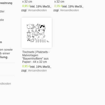
x 32 cm
x 32 cm
ewahrung
0,95 €
0,95 €
Inkl. 19% MwSt.
,
Inkl. 19% MwSt.
,
zzgl.
Versandkosten
zzgl.
Versandkosten
dler
 die
en
en sowie
Tischsets | Platzsets -
b einer
Malvorlagen
llung
.
"Bauernhoftiere" aus
Papier - 44 x 32 cm
0,95 €
Inkl. 19% MwSt.
,
zzgl.
Versandkosten
ndkosten