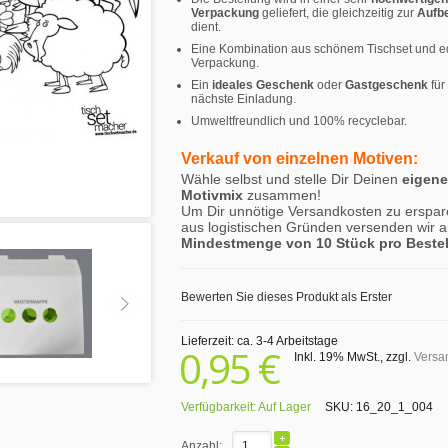
Verpackung
geliefert, die gleichzeitig zur
Aufb
dient.
Eine Kombination aus schönem Tischset und e
Verpackung.
Ein
ideales Geschenk
oder
Gastgeschenk
für
nächste Einladung.
Umweltfreundlich und 100% recyclebar.
Verkauf von einzelnen Motiven:
Wähle selbst und stelle Dir Deinen
eigen
Motivmix
zusammen!
Um Dir unnötige Versandkosten zu erspar
aus logistischen Gründen versenden wir a
Mindestmenge von 10 Stück pro Beste
Bewerten Sie dieses Produkt als Erster
Lieferzeit: ca. 3-4 Arbeitstage
0,95 €
Inkl. 19% MwSt.
,
zzgl.
Versa
Verfügbarkeit:
Auf Lager
SKU:
16_20_1_004
Anzahl: