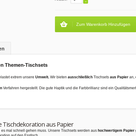
Zum Warenkorb Hinzufügen
en
 den Themen-Tischsets
elastet extrem unsere
Umwelt.
Wir bieten
ausschließlich
Tischsets
aus Papier
an, 
en
Verfahren hergestellt. Die gute Haptik und die Farbbrillianz sind ein Qualitätsme
e Tischdekoration aus Papier
nn es mal schnell gehen muss. Unsere Tischsets werden aus
hochwertigem Papier
ration auf den Esstisch.