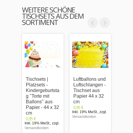
WEITERE SCHÖNE
TISCHSETS AUS DEM
SORTIMENT
Tischsets |
Luftballons und
Tischs
Platzsets -
Luftschlangen -
Platzs
Kindergeburtsta
Tischset aus
Happy
g "Torte mit
Papier 44 x 32
- aus 
Ballons" aus
cm
44 x 
0,95 €
0,95 €
Papier - 44 x 32
Inkl. 19% MwSt.
,
zzgl.
Inkl. 1
cm
Versandkosten
Versand
0,95 €
Inkl. 19% MwSt.
,
zzgl.
Versandkosten