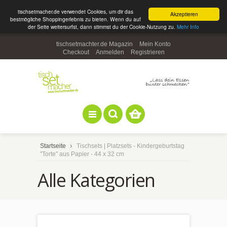
tischsetmacher.de verwendet Cookies, um dir das
Akzeptieren
bestmögliche Shoppingerlebnis zu bieten. Wenn du auf
der Seite weitersurfst, dann stimmst du der Cookie-Nutzung zu.
Mehr Info
tischsetmachter.de Magazin
Mein Konto
Checkout
Anmelden
Registrieren
Startseite
Tischsets | Platzsets - Kindergeburtstag
"Torte" aus Papier - 44 x 32 cm
Alle Kategorien