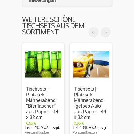
Bewertungen
WEITERE SCHÖNE
TISCHSETS AUS DEM
SORTIMENT
Tischsets |
Tischsets |
Tischs
Platzsets -
Platzsets -
Platzs
Männerabend
Männerabend
Männ
"Bierflaschen"
"gelbes Auto"
"TOO
aus Papier - 44
aus Papier - 44
Papie
x 32 cm
x 32 cm
cm
0,95 €
0,95 €
0,95 €
Inkl. 19% MwSt.
,
zzgl.
Inkl. 19% MwSt.
,
zzgl.
Inkl. 1
Versandkosten
Versandkosten
Versand