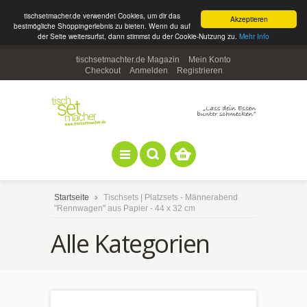
tischsetmacher.de verwendet Cookies, um dir das
Akzeptieren
bestmögliche Shoppingerlebnis zu bieten. Wenn du auf
der Seite weitersurfst, dann stimmst du der Cookie-Nutzung zu.
Mehr Info
tischsetmachter.de Magazin
Mein Konto
Checkout
Anmelden
Registrieren
Startseite
Tischsets | Platzsets - Männerabend
"Rennwagen" aus Papier - 44 x 32 cm
Alle Kategorien