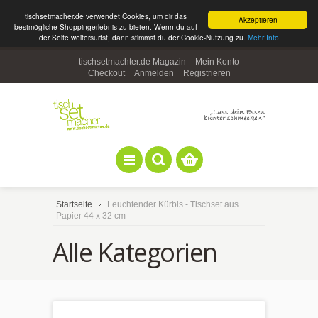
tischsetmacher.de verwendet Cookies, um dir das
Akzeptieren
bestmögliche Shoppingerlebnis zu bieten. Wenn du auf
der Seite weitersurfst, dann stimmst du der Cookie-Nutzung zu.
Mehr Info
tischsetmachter.de Magazin
Mein Konto
Checkout
Anmelden
Registrieren
Startseite
Leuchtender Kürbis - Tischset aus
Papier 44 x 32 cm
Alle Kategorien