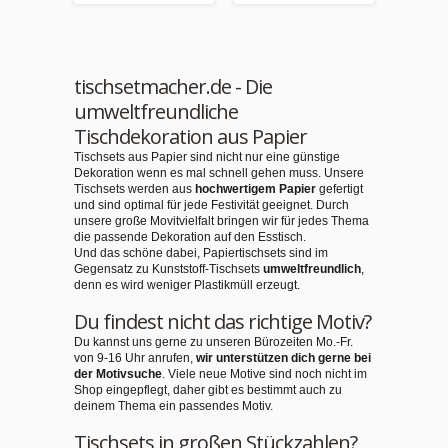
tischsetmacher.de - Die
umweltfreundliche
Tischdekoration aus Papier
Tischsets aus Papier sind nicht nur eine günstige
Dekoration wenn es mal schnell gehen muss. Unsere
Tischsets werden aus
hochwertigem Papier
gefertigt
und sind optimal für jede Festivität geeignet. Durch
unsere große Movitvielfalt bringen wir für jedes Thema
die passende Dekoration auf den Esstisch.
Und das schöne dabei, Papiertischsets sind im
Gegensatz zu Kunststoff-Tischsets
umweltfreundlich
,
denn es wird weniger Plastikmüll erzeugt.
Du findest nicht das richtige Motiv?
Du kannst uns gerne zu unseren Bürozeiten Mo.-Fr.
von 9-16 Uhr anrufen,
wir unterstützen dich gerne bei
der Motivsuche
. Viele neue Motive sind noch nicht im
Shop eingepflegt, daher gibt es bestimmt auch zu
deinem Thema ein passendes Motiv.
Tischsets in großen Stückzahlen?