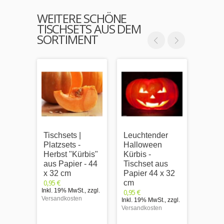
WEITERE SCHÖNE
TISCHSETS AUS DEM
SORTIMENT
Tischsets |
Leuchtender
Kürbi
Platzsets -
Halloween
Tisch
Herbst "Kürbis"
Kürbis -
Papie
aus Papier - 44
Tischset aus
cm
0,95 €
x 32 cm
Papier 44 x 32
Inkl. 1
0,95 €
cm
Versand
Inkl. 19% MwSt.
,
zzgl.
0,95 €
Versandkosten
Inkl. 19% MwSt.
,
zzgl.
Versandkosten