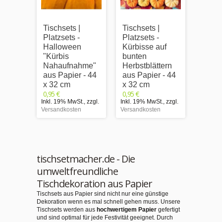
Tischsets |
Tischsets |
Tischs
Platzsets -
Platzsets -
Platzs
Halloween
Kürbisse auf
Hall
"Kürbis
bunten
"Kürb
Nahaufnahme"
Herbstblättern
Papie
aus Papier - 44
aus Papier - 44
cm
0,95 €
x 32 cm
x 32 cm
Inkl. 1
0,95 €
0,95 €
Versand
Inkl. 19% MwSt.
,
zzgl.
Inkl. 19% MwSt.
,
zzgl.
Versandkosten
Versandkosten
tischsetmacher.de - Die
umweltfreundliche
Tischdekoration aus Papier
Tischsets aus Papier sind nicht nur eine günstige
Dekoration wenn es mal schnell gehen muss. Unsere
Tischsets werden aus
hochwertigem Papier
gefertigt
und sind optimal für jede Festivität geeignet. Durch