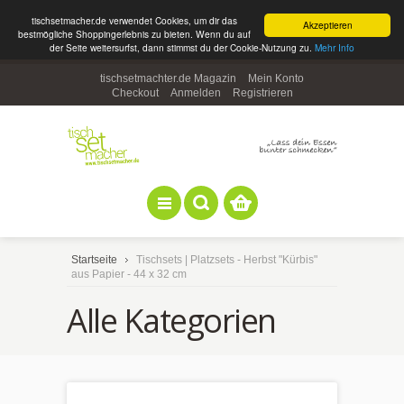
tischsetmacher.de verwendet Cookies, um dir das
Akzeptieren
bestmögliche Shoppingerlebnis zu bieten. Wenn du auf
der Seite weitersurfst, dann stimmst du der Cookie-Nutzung zu.
Mehr Info
tischsetmachter.de Magazin
Mein Konto
Checkout
Anmelden
Registrieren
Startseite
Tischsets | Platzsets - Herbst "Kürbis"
aus Papier - 44 x 32 cm
Alle Kategorien