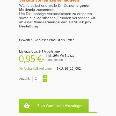
Verkauf von einzelnen Motiven:
Wähle selbst und stelle Dir Deinen
eigenen
Motivmix
zusammen!
Um Dir unnötige Versandkosten zu ersparen
sowie aus logistischen Gründen versenden wir
ab einer
Mindestmenge von 10 Stück pro
Bestellung
.
Bewerten Sie dieses Produkt als Erster
Lieferzeit: ca. 3-4 Arbeitstage
0,95 €
Inkl. 19% MwSt.
,
zzgl.
Versandkosten
Verfügbarkeit:
Auf Lager
SKU:
16_15_002
Anzahl:
Zum Warenkorb Hinzufügen