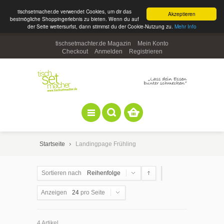
tischsetmacher.de verwendet Cookies, um dir das
Akzeptieren
bestmögliche Shoppingerlebnis zu bieten. Wenn du auf
der Seite weitersurfst, dann stimmst du der Cookie-Nutzung zu.
Mehr Info
tischsetmachter.de Magazin
Mein Konto
Checkout
Anmelden
Registrieren
Startseite
Landingpage Frühling
Sortieren nach
Reihenfolge
Anzeigen
24
pro Seite
4 Artikel