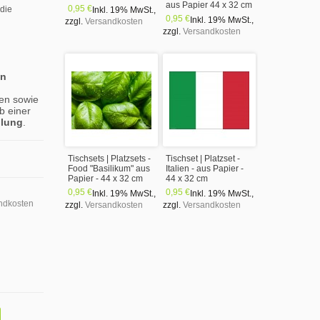
aus Papier 44 x 32 cm
0,95 €
 die
Inkl. 19% MwSt.
,
0,95 €
Inkl. 19% MwSt.
,
zzgl.
Versandkosten
zzgl.
Versandkosten
en
en sowie
b einer
llung
.
Tischsets | Platzsets -
Tischset | Platzset -
Food "Basilikum" aus
Italien - aus Papier -
Papier - 44 x 32 cm
44 x 32 cm
0,95 €
0,95 €
Inkl. 19% MwSt.
,
Inkl. 19% MwSt.
,
ndkosten
zzgl.
Versandkosten
zzgl.
Versandkosten