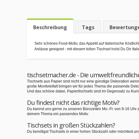
Beschreibung
Tags
Bewertung
Sehr schönes Food-Motiv, das Appetit auf italienische Köstlich
Anlässe geeignet - mit diesem tollen Tischset holst Du Dir Ital
tischsetmacher.de - Die umweltfreundlich
Tischsets aus Papier sind nicht nur eine günstige Dekoration we
große Movitvielfalt bringen wir für jedes Thema die passende Deko
Und das schöne dabei, Papiertischsets sind im Gegensatz zu Kuns
Du findest nicht das richtige Motiv?
Du kannst uns gerne zu unseren Bürozeiten Mo.-Fr. von 9-16 Uhr 
deinem Thema ein passendes Motiv.
Tischsets in großen Stückzahlen?
Du benötigst Tischsets in einer hohen Stückzahl oder möchtest un