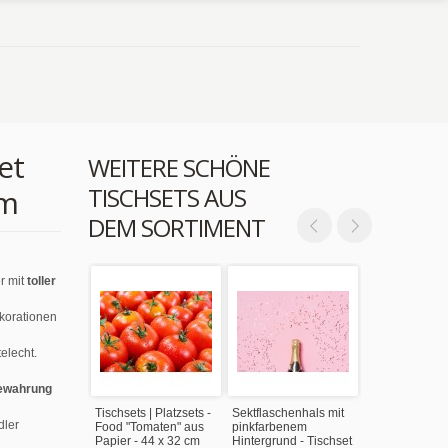
et
WEITERE SCHÖNE
TISCHSETS AUS
cm
DEM SORTIMENT
r mit
toller
ekorationen
elecht.
ewahrung
Tischsets | Platzsets -
Sektflaschenhals mit
dler
Food "Tomaten" aus
pinkfarbenem
Papier - 44 x 32 cm
Hintergrund - Tischset