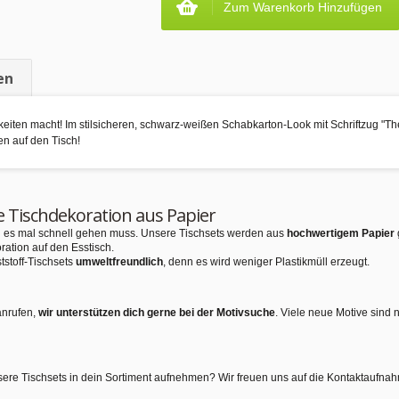
Zum Warenkorb Hinzufügen
en
keiten macht! Im stilsicheren, schwarz-weißen Schabkarton-Look mit Schriftzug "The 
ien auf den Tisch!
e Tischdekoration aus Papier
nn es mal schnell gehen muss. Unsere Tischsets werden aus
hochwertigem Papier
ration auf den Esstisch.
tstoff-Tischsets
umweltfreundlich
, denn es wird weniger Plastikmüll erzeugt.
anrufen,
wir unterstützen dich gerne bei der Motivsuche
. Viele neue Motive sind 
sere Tischsets in dein Sortiment aufnehmen? Wir freuen uns auf die Kontaktaufna