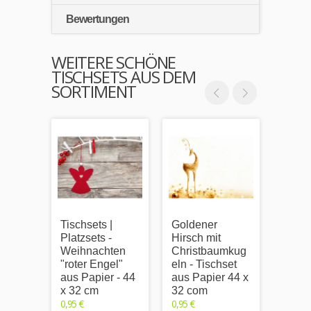
Bewertungen
WEITERE SCHÖNE
TISCHSETS AUS DEM
SORTIMENT
Tischsets |
Goldener
Hirsc
Platzsets -
Hirsch mit
warm
Weihnachten
Christbaumkug
Morge
"roter Engel"
eln - Tischset
Tisch
aus Papier - 44
aus Papier 44 x
Papie
x 32 cm
32 com
cm
0,95 €
0,95 €
0,95 €