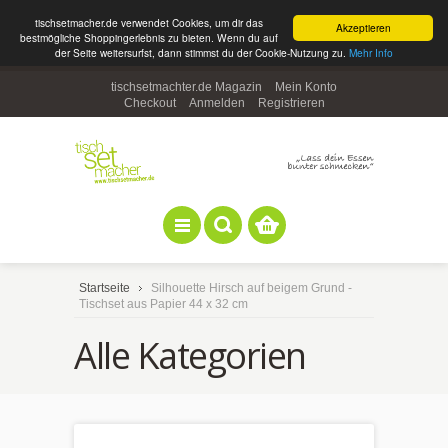
tischsetmacher.de verwendet Cookies, um dir das
Akzeptieren
bestmögliche Shoppingerlebnis zu bieten. Wenn du auf
der Seite weitersurfst, dann stimmst du der Cookie-Nutzung zu.
Mehr Info
tischsetmachter.de Magazin
Mein Konto
Checkout
Anmelden
Registrieren
Startseite
Silhouette Hirsch auf beigem Grund -
Tischset aus Papier 44 x 32 cm
Alle Kategorien