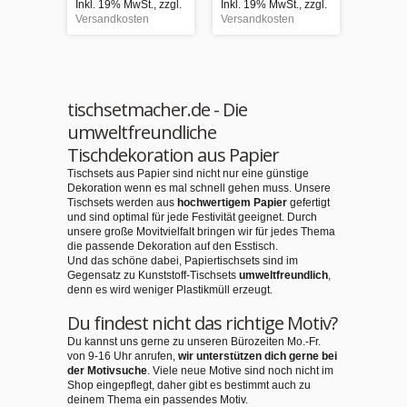
Inkl. 19% MwSt.
,
zzgl.
Inkl. 19% MwSt.
,
zzgl.
Inkl. 1
Versandkosten
Versandkosten
Versand
tischsetmacher.de - Die
umweltfreundliche
Tischdekoration aus Papier
Tischsets aus Papier sind nicht nur eine günstige
Dekoration wenn es mal schnell gehen muss. Unsere
Tischsets werden aus
hochwertigem Papier
gefertigt
und sind optimal für jede Festivität geeignet. Durch
unsere große Movitvielfalt bringen wir für jedes Thema
die passende Dekoration auf den Esstisch.
Und das schöne dabei, Papiertischsets sind im
Gegensatz zu Kunststoff-Tischsets
umweltfreundlich
,
denn es wird weniger Plastikmüll erzeugt.
Du findest nicht das richtige Motiv?
Du kannst uns gerne zu unseren Bürozeiten Mo.-Fr.
von 9-16 Uhr anrufen,
wir unterstützen dich gerne bei
der Motivsuche
. Viele neue Motive sind noch nicht im
Shop eingepflegt, daher gibt es bestimmt auch zu
deinem Thema ein passendes Motiv.