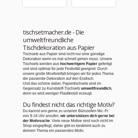
Versand
tischsetmacher.de - Die
umweltfreundliche
Tischdekoration aus Papier
Tischsets aus Papier sind nicht nur eine günstige
Dekoration wenn es mal schnell gehen muss. Unsere
Tischsets werden aus
hochwertigem Papier
gefertigt
und sind optimal für jede Festivität geeignet. Durch
unsere große Movitvielfalt bringen wir für jedes Thema
die passende Dekoration auf den Esstisch.
Und das schöne dabei, Papiertischsets sind im
Gegensatz zu Kunststoff-Tischsets
umweltfreundlich
,
denn es wird weniger Plastikmüll erzeugt.
Du findest nicht das richtige Motiv?
Du kannst uns gerne zu unseren Bürozeiten Mo.-Fr.
von 9-16 Uhr anrufen,
wir unterstützen dich gerne bei
der Motivsuche
. Viele neue Motive sind noch nicht im
Shop eingepflegt, daher gibt es bestimmt auch zu
deinem Thema ein passendes Motiv.