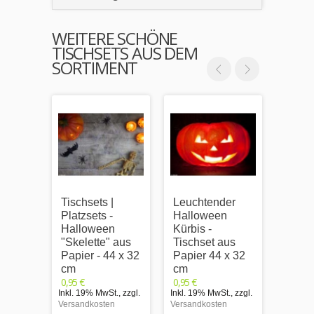
WEITERE SCHÖNE
TISCHSETS AUS DEM
SORTIMENT
Tischsets |
Leuchtender
Tischs
Platzsets -
Halloween
Platzs
Halloween
Kürbis -
Hall
"Skelette" aus
Tischset aus
"Keks
Papier - 44 x 32
Papier 44 x 32
Seite
cm
cm
Papie
0,95 €
0,95 €
cm
Inkl. 19% MwSt.
,
zzgl.
Inkl. 19% MwSt.
,
zzgl.
0,95 €
Versandkosten
Versandkosten
Inkl. 1