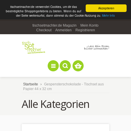
tischsetmacher.de verwendet Cookies, um dir das
Akzeptieren
bestmögliche Shoppingerlebnis zu bieten. Wenn du auf
der Seite weitersurfst, dann stimmst du der Cookie-Nutzung zu.
Mehr Info
tischsetmachter.de Magazin
Mein Konto
Checkout
Anmelden
Registrieren
Startseite
Gespensterschokolade - Tischset aus
Papier 44 x 32 cm
Alle Kategorien