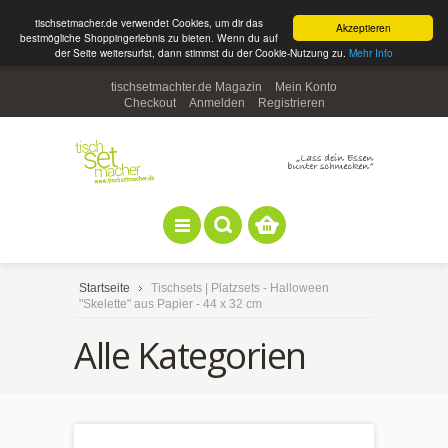
tischsetmacher.de verwendet Cookies, um dir das
Akzeptieren
bestmögliche Shoppingerlebnis zu bieten. Wenn du auf
der Seite weitersurfst, dann stimmst du der Cookie-Nutzung zu.
Mehr Info
tischsetmachter.de Magazin
Mein Konto
Checkout
Anmelden
Registrieren
Startseite
Tischsets | Platzsets - Halloween
"Skelette" aus Papier - 44 x 32 cm
Alle Kategorien