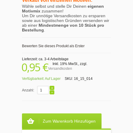
Verkauf von einzelnen Motiven:
Wähle selbst und stelle Dir Deinen
eigenen
Motivmix
zusammen!
Um Dir unnötige Versandkosten zu ersparen
sowie aus logistischen Gründen versenden wir
ab einer
Mindestmenge von 10 Stück pro
Bestellung
.
Bewerten Sie dieses Produkt als Erster
Lieferzeit: ca. 3-4 Arbeitstage
0,95 €
Inkl. 19% MwSt.
,
zzgl.
Versandkosten
Verfügbarkeit:
Auf Lager
SKU:
16_15_014
Anzahl:
Zum Warenkorb Hinzufügen