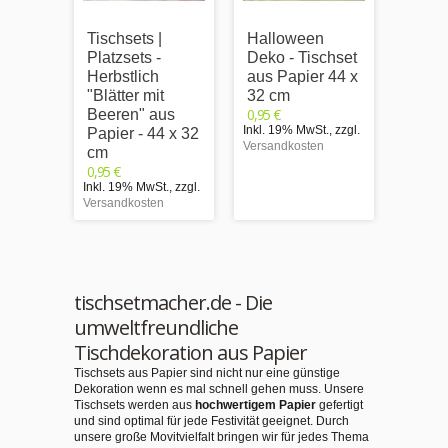
Tischsets |
Halloween
Kürbi
Platzsets -
Deko - Tischset
Tisch
Herbstlich
aus Papier 44 x
Papie
"Blätter mit
32 cm
cm
0,95 €
0,95 €
Beeren" aus
Inkl. 19% MwSt.
,
zzgl.
Inkl. 1
Papier - 44 x 32
Versandkosten
Versand
cm
0,95 €
Inkl. 19% MwSt.
,
zzgl.
Versandkosten
tischsetmacher.de - Die
umweltfreundliche
Tischdekoration aus Papier
Tischsets aus Papier sind nicht nur eine günstige
Dekoration wenn es mal schnell gehen muss. Unsere
Tischsets werden aus
hochwertigem Papier
gefertigt
und sind optimal für jede Festivität geeignet. Durch
unsere große Movitvielfalt bringen wir für jedes Thema