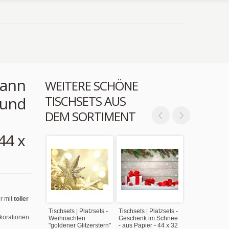
mann
WEITERE SCHÖNE
TISCHSETS AUS
 und
DEM SORTIMENT
44 x
r mit
toller
Tischsets | Platzsets -
Tischsets | Platzsets -
ekorationen
Weihnachten
Geschenk im Schnee
"goldener Glitzerstern"
- aus Papier - 44 x 32