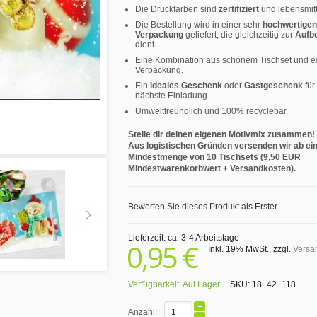
Die Druckfarben sind
zertifiziert
und lebensmitt
Die Bestellung wird in einer sehr
hochwertigen
Verpackung
geliefert, die gleichzeitig zur
Aufb
dient.
Eine Kombination aus schönem Tischset und e
Verpackung.
Ein
ideales Geschenk
oder
Gastgeschenk
für
nächste Einladung.
Umweltfreundlich und 100% recyclebar.
Stelle dir deinen eigenen Motivmix zusammen!
Aus logistischen Gründen versenden wir ab ei
Mindestmenge von 10 Tischsets (9,50 EUR
Mindestwarenkorbwert + Versandkosten).
Bewerten Sie dieses Produkt als Erster
Lieferzeit: ca. 3-4 Arbeitstage
0,95 €
Inkl. 19% MwSt.
,
zzgl.
Versa
Verfügbarkeit:
Auf Lager
SKU:
18_42_118
Anzahl: