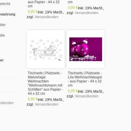
aus Papier - 44 x 32
cm
elecht.
cm
0,95 €
Inkl. 19% MwSt.
,
0,95 €
Inkl. 19% MwSt.
,
zzgl.
Versandkosten
ewahrung
zzgl.
Versandkosten
dler
 die
ner
Tischsets | Platzsets -
Tischsets | Platzsets -
Malvorlage
Lila Weihnachtskugel
Weihnachten
- aus Papier - 44 x 32
"Weihnachtsmann mit
cm
Schlitten" aus Papier -
0,95 €
Inkl. 19% MwSt.
,
44 x 32 cm
zzgl.
Versandkosten
0,95 €
Inkl. 19% MwSt.
,
ndkosten
zzgl.
Versandkosten