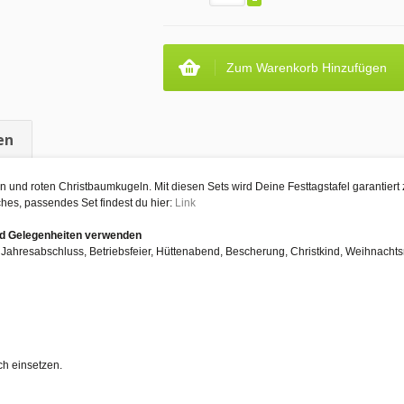
Zum Warenkorb Hinzufügen
en
 und roten Christbaumkugeln. Mit diesen Sets wird Deine Festtagstafel garantiert
ches, passendes Set findest du hier:
Link
und Gelegenheiten verwenden
r, Jahresabschluss, Betriebsfeier, Hüttenabend, Bescherung, Christkind, Weihnach
ch einsetzen.