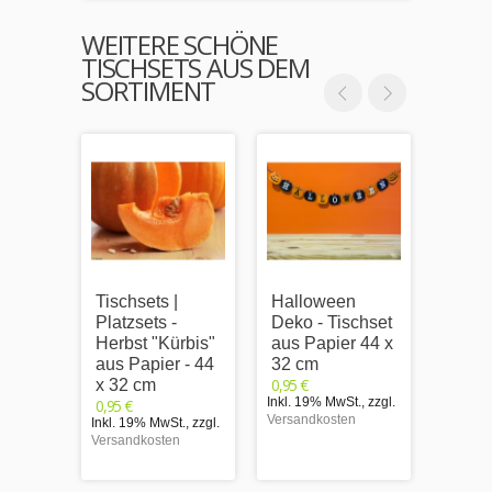
WEITERE SCHÖNE
TISCHSETS AUS DEM
SORTIMENT
Tischsets |
Halloween
Kürbi
Platzsets -
Deko - Tischset
Tisch
Herbst "Kürbis"
aus Papier 44 x
Papie
aus Papier - 44
32 cm
cm
0,95 €
0,95 €
x 32 cm
Inkl. 19% MwSt.
,
zzgl.
Inkl. 1
0,95 €
Versandkosten
Versand
Inkl. 19% MwSt.
,
zzgl.
Versandkosten