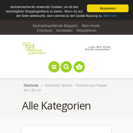
tischsetmacher.de verwendet Cookies, um dir das
Akzeptieren
bestmögliche Shoppingerlebnis zu bieten. Wenn du auf
der Seite weitersurfst, dann stimmst du der Cookie-Nutzung zu.
Mehr Info
tischsetmachter.de Magazin
Mein Konto
Checkout
Anmelden
Registrieren
Startseite
Fröhliche Spinne - Tischset aus Papier
44 x 32 cm
Alle Kategorien