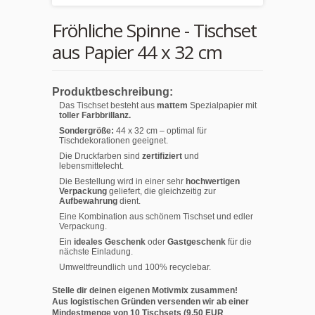
Fröhliche Spinne - Tischset
aus Papier 44 x 32 cm
Produktbeschreibung:
Das Tischset besteht aus
mattem
Spezialpapier mit
toller Farbbrillanz.
Sondergröße:
44 x 32 cm – optimal für
Tischdekorationen geeignet.
Die Druckfarben sind
zertifiziert
und
lebensmittelecht.
Die Bestellung wird in einer sehr
hochwertigen
Verpackung
geliefert, die gleichzeitig zur
Aufbewahrung
dient.
Eine Kombination aus schönem Tischset und edler
Verpackung.
Ein
ideales Geschenk
oder
Gastgeschenk
für die
nächste Einladung.
Umweltfreundlich und 100% recyclebar.
Stelle dir deinen eigenen Motivmix zusammen!
Aus logistischen Gründen versenden wir ab einer
Mindestmenge von 10 Tischsets (9,50 EUR