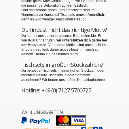
unsere große Movitvielfalt bringen wir für jedes Thema
die passende Dekoration auf den Esstisch.
Und das schöne dabei, Papiertischsets sind im
Gegensatz zu Kunststoff-Tischsets
umweltfreundlich
,
denn es wird weniger Plastikmüll erzeugt.
Du findest nicht das richtige Motiv?
Du kannst uns gerne zu unseren Bürozeiten Mo.-Fr.
von 9-16 Uhr anrufen,
wir unterstützen dich gerne bei
der Motivsuche
. Viele neue Motive sind noch nicht im
Shop eingepflegt, daher gibt es bestimmt auch zu
deinem Thema ein passendes Motiv.
Tischsets in großen Stückzahlen?
Du benötigst Tischsets in einer hohen Stückzahl oder
möchtest unsere Tischsets in dein Sortiment
aufnehmen? Wir freuen uns auf die Kontaktaufnahme.
Hotline: +49 (0) 7127 5700725
ZAHLUNGSARTEN