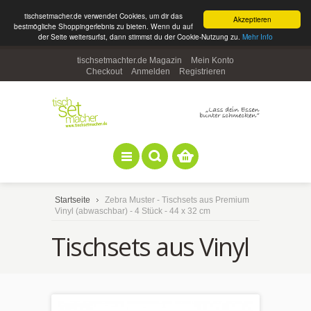
tischsetmacher.de verwendet Cookies, um dir das
Akzeptieren
bestmögliche Shoppingerlebnis zu bieten. Wenn du auf
der Seite weitersurfst, dann stimmst du der Cookie-Nutzung zu.
Mehr Info
tischsetmachter.de Magazin
Mein Konto
Checkout
Anmelden
Registrieren
Startseite
Zebra Muster - Tischsets aus Premium
Vinyl (abwaschbar) - 4 Stück - 44 x 32 cm
Tischsets aus Vinyl