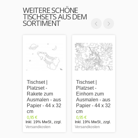
WEITERE SCHÖNE
TISCHSETS AUS DEM
SORTIMENT
Tischset |
Tischset |
Tischs
Platzset -
Platzset -
Platzs
Rakete zum
Einhorn zum
Wink
Ausmalen - aus
Ausmalen - aus
zum A
Papier - 44 x 32
Papier - 44 x 32
aus P
cm
cm
x 32 
0,95 €
0,95 €
0,95 €
Inkl. 19% MwSt.
,
zzgl.
Inkl. 19% MwSt.
,
zzgl.
Inkl. 1
Versandkosten
Versandkosten
Versand