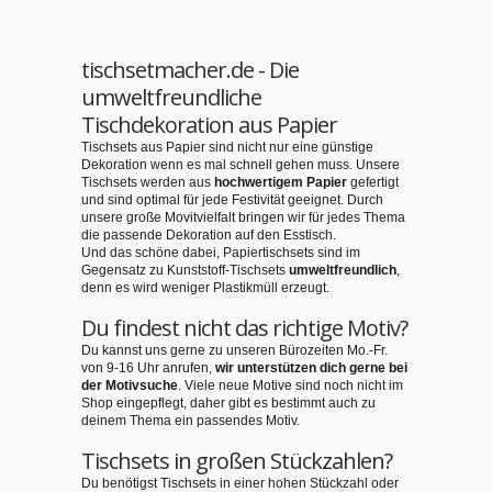
tischsetmacher.de - Die
umweltfreundliche
Tischdekoration aus Papier
Tischsets aus Papier sind nicht nur eine günstige
Dekoration wenn es mal schnell gehen muss. Unsere
Tischsets werden aus
hochwertigem Papier
gefertigt
und sind optimal für jede Festivität geeignet. Durch
unsere große Movitvielfalt bringen wir für jedes Thema
die passende Dekoration auf den Esstisch.
Und das schöne dabei, Papiertischsets sind im
Gegensatz zu Kunststoff-Tischsets
umweltfreundlich
,
denn es wird weniger Plastikmüll erzeugt.
Du findest nicht das richtige Motiv?
Du kannst uns gerne zu unseren Bürozeiten Mo.-Fr.
von 9-16 Uhr anrufen,
wir unterstützen dich gerne bei
der Motivsuche
. Viele neue Motive sind noch nicht im
Shop eingepflegt, daher gibt es bestimmt auch zu
deinem Thema ein passendes Motiv.
Tischsets in großen Stückzahlen?
Du benötigst Tischsets in einer hohen Stückzahl oder