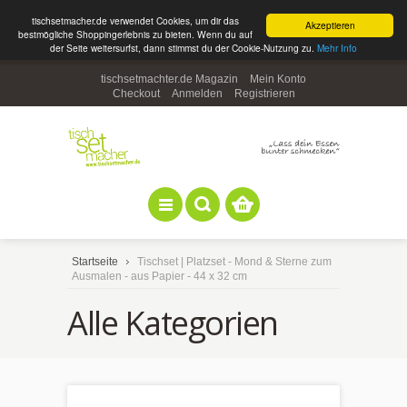
tischsetmacher.de verwendet Cookies, um dir das
Akzeptieren
bestmögliche Shoppingerlebnis zu bieten. Wenn du auf
der Seite weitersurfst, dann stimmst du der Cookie-Nutzung zu.
Mehr Info
tischsetmachter.de Magazin
Mein Konto
Checkout
Anmelden
Registrieren
Startseite
Tischset | Platzset - Mond & Sterne zum
Ausmalen - aus Papier - 44 x 32 cm
Alle Kategorien