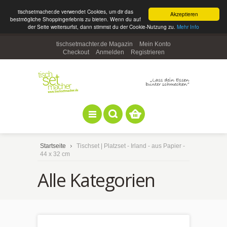
tischsetmacher.de verwendet Cookies, um dir das
Akzeptieren
bestmögliche Shoppingerlebnis zu bieten. Wenn du auf
der Seite weitersurfst, dann stimmst du der Cookie-Nutzung zu.
Mehr Info
tischsetmachter.de Magazin
Mein Konto
Checkout
Anmelden
Registrieren
Startseite
Tischset | Platzset - Irland - aus Papier -
44 x 32 cm
Alle Kategorien