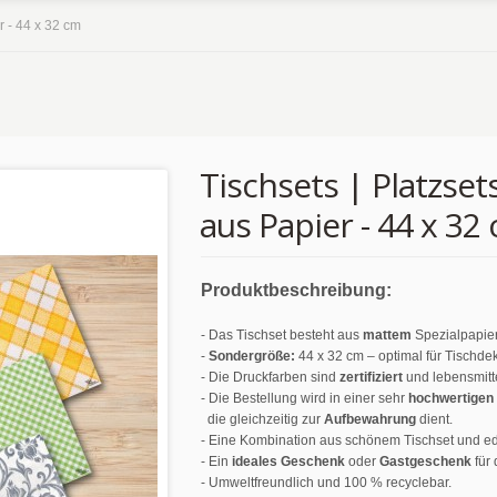
r - 44 x 32 cm
Tischsets | Platzset
aus Papier - 44 x 32
Produktbeschreibung:
- Das Tischset besteht aus
mattem
Spezialpapie
-
Sondergröße:
44 x 32 cm – optimal für Tischde
- Die Druckfarben sind
zertifiziert
und lebensmitte
- Die Bestellung wird in einer sehr
hochwertigen
die gleichzeitig zur
Aufbewahrung
dient.
- Eine Kombination aus schönem Tischset und ed
- Ein
ideales Geschenk
oder
Gastgeschenk
für 
- Umweltfreundlich und 100 % recyclebar.