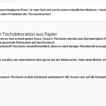
unschlagbaren Preis! Je zwei Sets mit sechs unterschiedlichen Motiven + hoc
bei allen Produkten der Tischsetmacher!
e Tischdekoration aus Papier
 wenn es mal schnell gehen muss. Unsere Tischsets werden aus
hochwertigem P
ie passende Dekoration auf den Esstisch.
unststoff-Tischsets
umweltfreundlich
, denn es wird weniger Plastikmüll erzeugt
r anrufen,
wir unterstützen dich gerne bei der Motivsuche
. Viele neue Motive s
 unsere Tischsets in dein Sortiment aufnehmen? Wir freuen uns auf die Konta