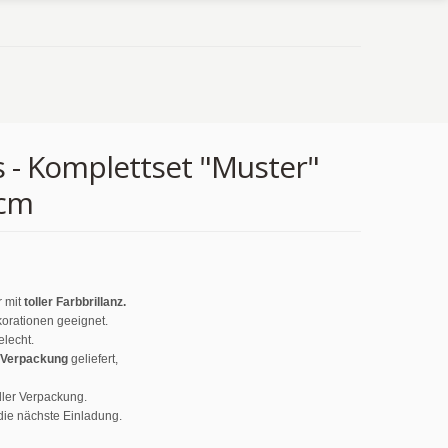
s - Komplettset "Muster"
 cm
r mit
toller Farbbrillanz.
korationen geeignet.
lecht.
 Verpackung
geliefert,
ler Verpackung.
die nächste Einladung.