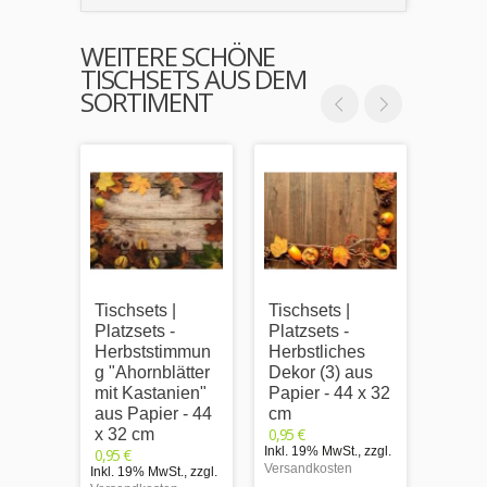
WEITERE SCHÖNE
TISCHSETS AUS DEM
SORTIMENT
Tischsets |
Tischsets |
Tischs
Platzsets -
Platzsets -
Platzs
Herbststimmun
Herbstliches
Farbe
g "Ahornblätter
Dekor (3) aus
Herbs
mit Kastanien"
Papier - 44 x 32
aus P
aus Papier - 44
cm
x 32 
0,95 €
0,95 €
x 32 cm
Inkl. 19% MwSt.
,
zzgl.
Inkl. 1
0,95 €
Versandkosten
Versand
Inkl. 19% MwSt.
,
zzgl.