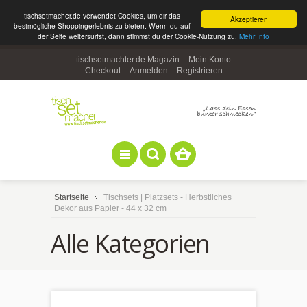
tischsetmacher.de verwendet Cookies, um dir das
Akzeptieren
bestmögliche Shoppingerlebnis zu bieten. Wenn du auf
der Seite weitersurfst, dann stimmst du der Cookie-Nutzung zu.
Mehr Info
tischsetmachter.de Magazin
Mein Konto
Checkout
Anmelden
Registrieren
Startseite
Tischsets | Platzsets - Herbstliches
Dekor aus Papier - 44 x 32 cm
Alle Kategorien