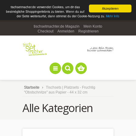
tischsetmacher.de verwendet Cookies, um dir das
Akzeptieren
bestmögliche Shoppingerlebnis zu bieten. Wenn du auf
der Seite weitersurfst, dann stimmst du der Cookie-Nutzung zu.
Mehr Info
tischsetmachter.de Magazin
Mein Konto
Checkout
Anmelden
Registrieren
Startseite
Tischsets | Platzsets - Fruchtig
"Obstschnitze" aus Papier - 44 x 32 cm
Alle Kategorien