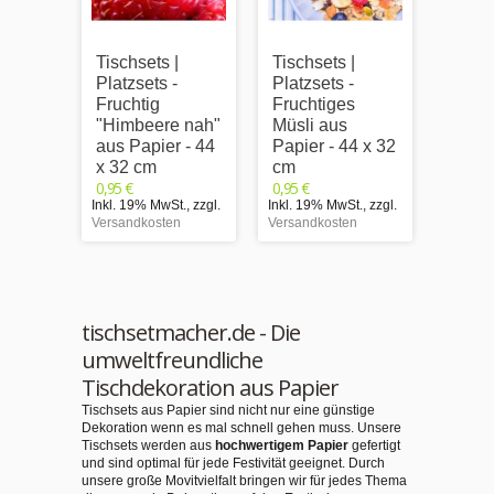
Tischsets |
Tischsets |
Tischs
Platzsets -
Platzsets -
Platzs
Fruchtig
Fruchtiges
Fruch
"Himbeere nah"
Müsli aus
"Kirs
aus Papier - 44
Papier - 44 x 32
nah" 
x 32 cm
cm
- 44 
0,95 €
0,95 €
0,95 €
Inkl. 19% MwSt.
,
zzgl.
Inkl. 19% MwSt.
,
zzgl.
Inkl. 1
Versandkosten
Versandkosten
Versand
tischsetmacher.de - Die
umweltfreundliche
Tischdekoration aus Papier
Tischsets aus Papier sind nicht nur eine günstige
Dekoration wenn es mal schnell gehen muss. Unsere
Tischsets werden aus
hochwertigem Papier
gefertigt
und sind optimal für jede Festivität geeignet. Durch
unsere große Movitvielfalt bringen wir für jedes Thema