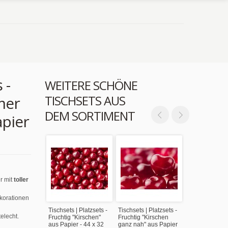
 -
WEITERE SCHÖNE
TISCHSETS AUS
mer
DEM SORTIMENT
apier
r mit
toller
ekorationen
Tischsets | Platzsets -
Tischsets | Platzsets -
elecht.
Fruchtig "Kirschen"
Fruchtig "Kirschen
aus Papier - 44 x 32
ganz nah" aus Papier