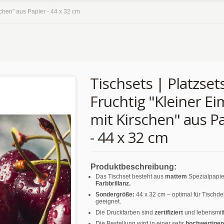
rschen" aus Papier - 44 x 32 cm
Tischsets | Platzsets
Fruchtig "Kleiner Ei
mit Kirschen" aus P
- 44 x 32 cm
Produktbeschreibung:
Das Tischset besteht aus
mattem
Spezialpapie
Farbbrillanz.
Sondergröße:
44 x 32 cm – optimal für Tischd
geeignet.
Die Druckfarben sind
zertifiziert
und lebensmitt
Die Bestellung wird in einer sehr
hochwertigen