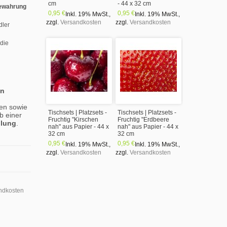
cm
- 44 x 32 cm
ewahrung
0,95 €
0,95 €
Inkl. 19% MwSt.
,
Inkl. 19% MwSt.
,
zzgl.
Versandkosten
zzgl.
Versandkosten
dler
 die
en
en sowie
Tischsets | Platzsets -
Tischsets | Platzsets -
b einer
Fruchtig "Kirschen
Fruchtig "Erdbeere
llung
.
nah" aus Papier - 44 x
nah" aus Papier - 44 x
32 cm
32 cm
0,95 €
0,95 €
Inkl. 19% MwSt.
,
Inkl. 19% MwSt.
,
zzgl.
Versandkosten
zzgl.
Versandkosten
ndkosten