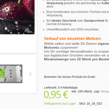
Verpackung
geliefert, die gleichzeitig zur
Aufb
dient.
Eine Kombination aus schönem Tischset und e
Verpackung.
Ein
ideales Geschenk
oder
Gastgeschenk
für
nächste Einladung.
Umweltfreundlich und 100% recyclebar.
Verkauf von einzelnen Motiven:
Wähle selbst und stelle Dir Deinen
eigen
Motivmix
zusammen!
Um Dir unnötige Versandkosten zu erspar
aus logistischen Gründen versenden wir a
Mindestmenge von 10 Stück pro Beste
Bewerten Sie dieses Produkt als Erster
Lieferzeit: 3-4 Arbeitstage
0,95 €
Inkl. 19% MwSt.
,
zzgl.
Versa
Verfügbarkeit:
Auf Lager
SKU:
16_26_032