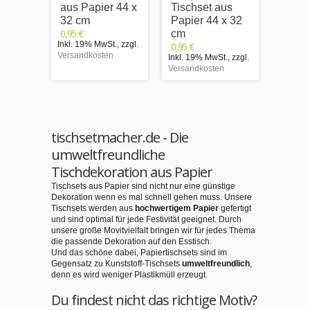
aus Papier 44 x
Tischset aus
aus P
32 cm
Papier 44 x 32
32 c
0,95 €
0,95 €
cm
Inkl. 19% MwSt.
,
zzgl.
Inkl. 1
0,95 €
Versandkosten
Versand
Inkl. 19% MwSt.
,
zzgl.
Versandkosten
tischsetmacher.de - Die
umweltfreundliche
Tischdekoration aus Papier
Tischsets aus Papier sind nicht nur eine günstige
Dekoration wenn es mal schnell gehen muss. Unsere
Tischsets werden aus
hochwertigem Papier
gefertigt
und sind optimal für jede Festivität geeignet. Durch
unsere große Movitvielfalt bringen wir für jedes Thema
die passende Dekoration auf den Esstisch.
Und das schöne dabei, Papiertischsets sind im
Gegensatz zu Kunststoff-Tischsets
umweltfreundlich
,
denn es wird weniger Plastikmüll erzeugt.
Du findest nicht das richtige Motiv?