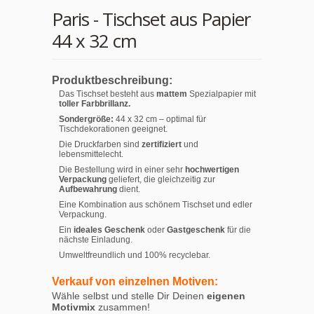
Paris - Tischset aus Papier
44 x 32 cm
Produktbeschreibung:
Das Tischset besteht aus
mattem
Spezialpapier mit
toller Farbbrillanz.
Sondergröße:
44 x 32 cm – optimal für
Tischdekorationen geeignet.
Die Druckfarben sind
zertifiziert
und
lebensmittelecht.
Die Bestellung wird in einer sehr
hochwertigen
Verpackung
geliefert, die gleichzeitig zur
Aufbewahrung
dient.
Eine Kombination aus schönem Tischset und edler
Verpackung.
Ein
ideales Geschenk
oder
Gastgeschenk
für die
nächste Einladung.
Umweltfreundlich und 100% recyclebar.
Verkauf von einzelnen Motiven:
Wähle selbst und stelle Dir Deinen
eigenen
Motivmix
zusammen!