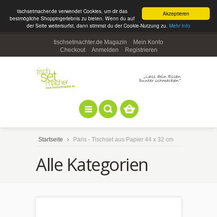
tischsetmacher.de verwendet Cookies, um dir das
Akzeptieren
bestmögliche Shoppingerlebnis zu bieten. Wenn du auf
der Seite weitersurfst, dann stimmst du der Cookie-Nutzung zu.
Mehr Info
tischsetmachter.de Magazin
Mein Konto
Checkout
Anmelden
Registrieren
Startseite
Paris - Tischset aus Papier 44 x 32 cm
Alle Kategorien