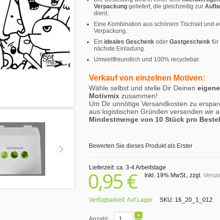
Verpackung
geliefert, die gleichzeitig zur
Aufb
dient.
Eine Kombination aus schönem Tischset und e
Verpackung.
Ein
ideales Geschenk
oder
Gastgeschenk
für
nächste Einladung.
Umweltfreundlich und 100% recyclebar.
Verkauf von einzelnen Motiven:
Wähle selbst und stelle Dir Deinen
eigen
Motivmix
zusammen!
Um Dir unnötige Versandkosten zu erspar
aus logistischen Gründen versenden wir a
Mindestmenge von 10 Stück pro Beste
Bewerten Sie dieses Produkt als Erster
Lieferzeit: ca. 3-4 Arbeitstage
0,95 €
Inkl. 19% MwSt.
,
zzgl.
Versa
Verfügbarkeit:
Auf Lager
SKU:
16_20_1_012
Anzahl: