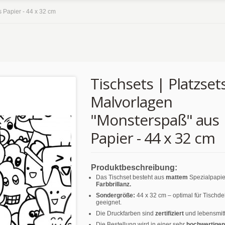
s Papier - 44 x 32 cm
Tischsets | Platzsets
Malvorlagen
"Monsterspaß" aus
Papier - 44 x 32 cm
Produktbeschreibung:
Das Tischset besteht aus
mattem
Spezialpapie
Farbbrillanz.
Sondergröße:
44 x 32 cm – optimal für Tischd
geeignet.
Die Druckfarben sind
zertifiziert
und lebensmitt
Die Bestellung wird in einer sehr
hochwertigen