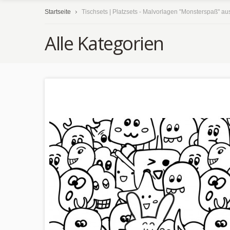
Startseite
Tischsets | Platzsets - Malvorlagen "Monsterspaß" au
Alle Kategorien