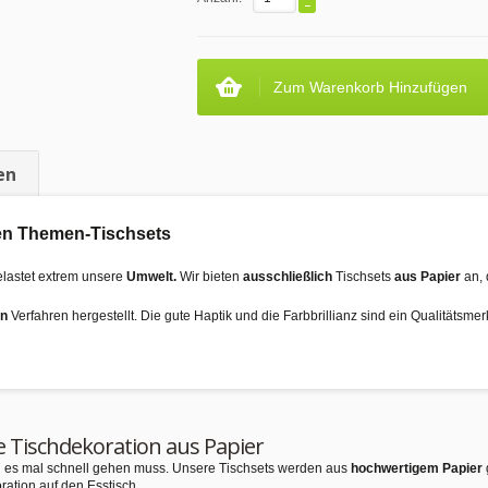
Zum Warenkorb Hinzufügen
en
 den Themen-Tischsets
elastet extrem unsere
Umwelt.
Wir bieten
ausschließlich
Tischsets
aus Papier
an, 
en
Verfahren hergestellt. Die gute Haptik und die Farbbrillianz sind ein Qualitätsme
e Tischdekoration aus Papier
nn es mal schnell gehen muss. Unsere Tischsets werden aus
hochwertigem Papier
ration auf den Esstisch.