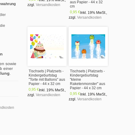
Inkl. 19% MwSt.
,
aus Papier - 44 x 32
ewahrung
zzgl.
Versandkosten
cm
0,95 €
Inkl. 19% MwSt.
,
dler
zzgl.
Versandkosten
 die
en
en sowie
b einer
Tischsets | Platzsets -
Tischsets | Platzsets -
llung
.
Kindergeburtstag
Kindergeburtstag
"Torte mit Ballons" aus
"kleine
Papier - 44 x 32 cm
Raketenmonster" aus
Papier - 44 x 32 cm
0,95 €
Inkl. 19% MwSt.
,
0,95 €
Inkl. 19% MwSt.
,
zzgl.
Versandkosten
zzgl.
Versandkosten
ndkosten