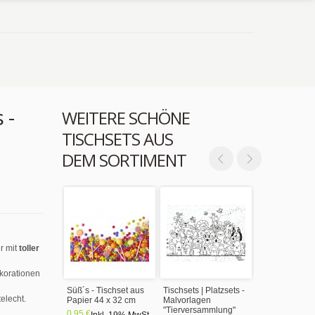
 -
WEITERE SCHÖNE
TISCHSETS AUS
DEM SORTIMENT
r mit
toller
ekorationen
Süß´s - Tischset aus
Tischsets | Platzsets -
elecht.
Papier 44 x 32 cm
Malvorlagen
"Tierversammlung"
0,95 €