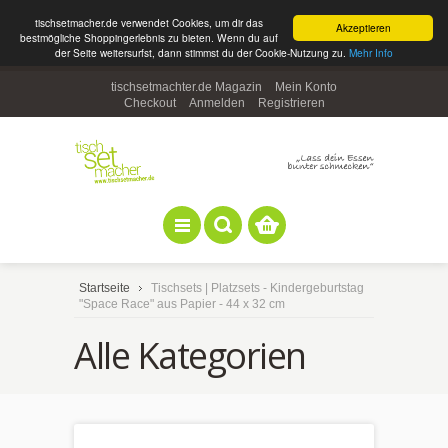
tischsetmacher.de verwendet Cookies, um dir das
Akzeptieren
bestmögliche Shoppingerlebnis zu bieten. Wenn du auf
der Seite weitersurfst, dann stimmst du der Cookie-Nutzung zu.
Mehr Info
tischsetmachter.de Magazin
Mein Konto
Checkout
Anmelden
Registrieren
Startseite
Tischsets | Platzsets - Kindergeburtstag
"Space Race" aus Papier - 44 x 32 cm
Alle Kategorien