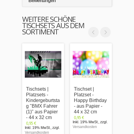
Bewertungen
WEITERE SCHÖNE
TISCHSETS AUS DEM
SORTIMENT
Tischsets |
Tischset |
Bunt
Platzsets -
Platzset -
Süßig
Kindergeburtsta
Happy Birthday
Tisch
g "BMX Fahrer
- aus Papier -
Papie
(1)" aus Papier
44 x 32 cm
cm
0,95 €
0,95 €
- 44 x 32 cm
Inkl. 19% MwSt.
,
zzgl.
Inkl. 1
0,95 €
Versandkosten
Versand
Inkl. 19% MwSt.
,
zzgl.
Versandkosten