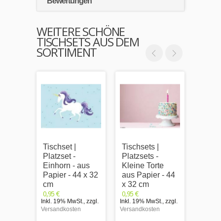
Bewertungen
WEITERE SCHÖNE
TISCHSETS AUS DEM
SORTIMENT
Tischset |
Tischsets |
Tischs
Platzset -
Platzsets -
Platzs
Einhorn - aus
Kleine Torte
Einho
Papier - 44 x 32
aus Papier - 44
Kuche
cm
x 32 cm
Papie
0,95 €
0,95 €
cm
Inkl. 19% MwSt.
,
zzgl.
Inkl. 19% MwSt.
,
zzgl.
0,95 €
Versandkosten
Versandkosten
Inkl. 1
Versand