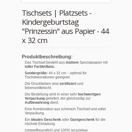
Tischsets | Platzsets -
Kindergeburtstag
"Prinzessin" aus Papier - 44
x 32 cm
Produktbeschreibung:
Das Tischset besteht aus
mattem
Spezialpapier mit
toller Farbbrillanz.
Sondergröße:
44 x 32 cm – optimal für
Tischdekorationen geeignet.
Die Druckfarben sind
zertifiziert
und
lebensmittelecht.
Die Bestellung wird in einer sehr
hochwertigen
Verpackung
geliefert, die gleichzeitig zur
Aufbewahrung
dient.
Eine Kombination aus schönem Tischset und edler
Verpackung.
Ein
ideales Geschenk
oder
Gastgeschenk
für die
nächste Einladung.
Umweltfreundlich und 100% recyclebar.