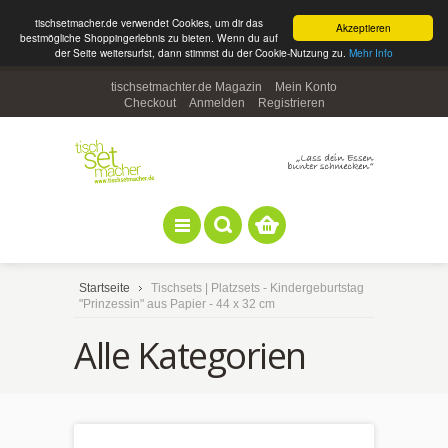
tischsetmacher.de verwendet Cookies, um dir das
Akzeptieren
bestmögliche Shoppingerlebnis zu bieten. Wenn du auf
der Seite weitersurfst, dann stimmst du der Cookie-Nutzung zu.
Mehr Info
tischsetmachter.de Magazin
Mein Konto
Checkout
Anmelden
Registrieren
Startseite
Tischsets | Platzsets - Kindergeburtstag
"Prinzessin" aus Papier - 44 x 32 cm
Alle Kategorien