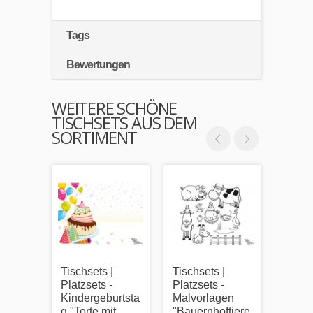
Tags
Bewertungen
WEITERE SCHÖNE
TISCHSETS AUS DEM
SORTIMENT
Tischsets |
Tischsets |
Tischs
Platzsets -
Platzsets -
Platzs
Kindergeburtsta
Malvorlagen
Kinde
g "Torte mit
"Bauernhoftiere
g "H