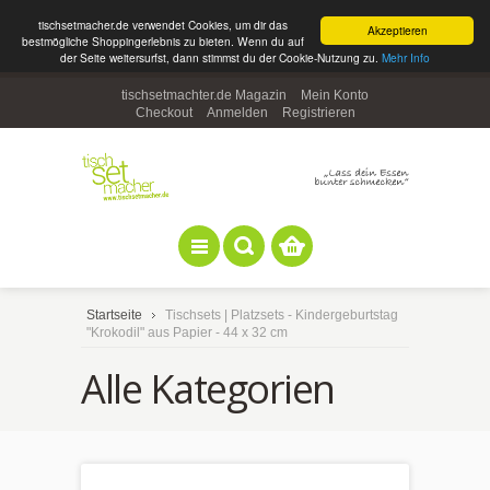
tischsetmacher.de verwendet Cookies, um dir das
Akzeptieren
bestmögliche Shoppingerlebnis zu bieten. Wenn du auf
der Seite weitersurfst, dann stimmst du der Cookie-Nutzung zu.
Mehr Info
tischsetmachter.de Magazin
Mein Konto
Checkout
Anmelden
Registrieren
Startseite
Tischsets | Platzsets - Kindergeburtstag
"Krokodil" aus Papier - 44 x 32 cm
Alle Kategorien