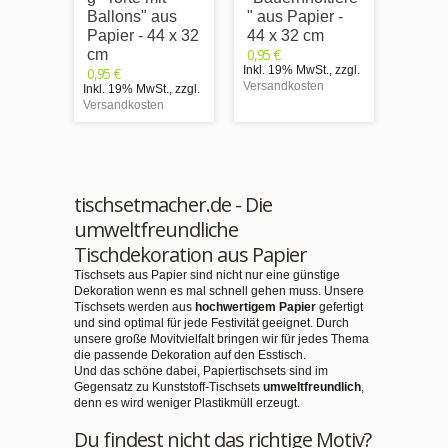
Ballons" aus
" aus Papier -
Birth
Papier - 44 x 32
44 x 32 cm
Papie
0,95 €
cm
cm
Inkl. 19% MwSt.
,
zzgl.
0,95 €
0,95 €
Versandkosten
Inkl. 19% MwSt.
,
zzgl.
Inkl. 1
Versandkosten
Versand
tischsetmacher.de - Die
umweltfreundliche
Tischdekoration aus Papier
Tischsets aus Papier sind nicht nur eine günstige
Dekoration wenn es mal schnell gehen muss. Unsere
Tischsets werden aus
hochwertigem Papier
gefertigt
und sind optimal für jede Festivität geeignet. Durch
unsere große Movitvielfalt bringen wir für jedes Thema
die passende Dekoration auf den Esstisch.
Und das schöne dabei, Papiertischsets sind im
Gegensatz zu Kunststoff-Tischsets
umweltfreundlich
,
denn es wird weniger Plastikmüll erzeugt.
Du findest nicht das richtige Motiv?