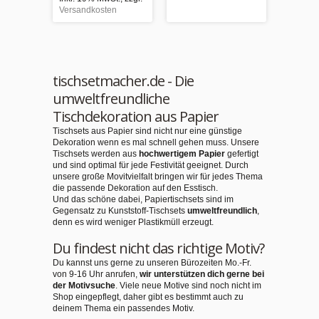
Versandkosten
Versand
tischsetmacher.de - Die
umweltfreundliche
Tischdekoration aus Papier
Tischsets aus Papier sind nicht nur eine günstige
Dekoration wenn es mal schnell gehen muss. Unsere
Tischsets werden aus
hochwertigem Papier
gefertigt
und sind optimal für jede Festivität geeignet. Durch
unsere große Movitvielfalt bringen wir für jedes Thema
die passende Dekoration auf den Esstisch.
Und das schöne dabei, Papiertischsets sind im
Gegensatz zu Kunststoff-Tischsets
umweltfreundlich
,
denn es wird weniger Plastikmüll erzeugt.
Du findest nicht das richtige Motiv?
Du kannst uns gerne zu unseren Bürozeiten Mo.-Fr.
von 9-16 Uhr anrufen,
wir unterstützen dich gerne bei
der Motivsuche
. Viele neue Motive sind noch nicht im
Shop eingepflegt, daher gibt es bestimmt auch zu
deinem Thema ein passendes Motiv.