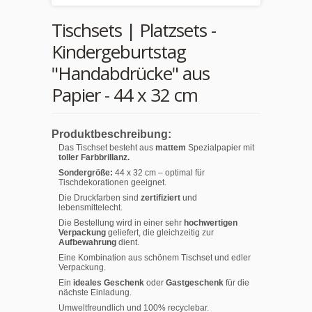
Tischsets | Platzsets -
Kindergeburtstag
"Handabdrücke" aus
Papier - 44 x 32 cm
Produktbeschreibung:
Das Tischset besteht aus
mattem
Spezialpapier mit
toller Farbbrillanz.
Sondergröße:
44 x 32 cm – optimal für
Tischdekorationen geeignet.
Die Druckfarben sind
zertifiziert
und
lebensmittelecht.
Die Bestellung wird in einer sehr
hochwertigen
Verpackung
geliefert, die gleichzeitig zur
Aufbewahrung
dient.
Eine Kombination aus schönem Tischset und edler
Verpackung.
Ein
ideales Geschenk
oder
Gastgeschenk
für die
nächste Einladung.
Umweltfreundlich und 100% recyclebar.