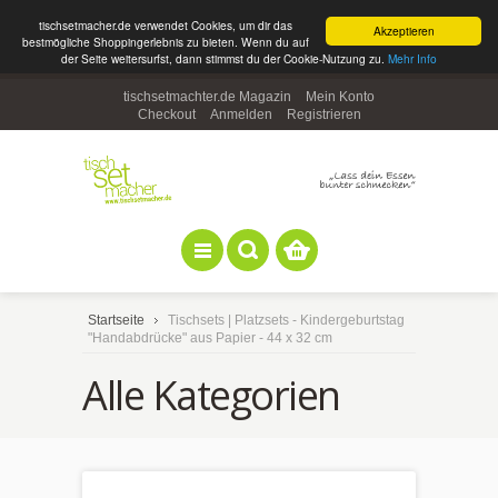
tischsetmacher.de verwendet Cookies, um dir das
Akzeptieren
bestmögliche Shoppingerlebnis zu bieten. Wenn du auf
der Seite weitersurfst, dann stimmst du der Cookie-Nutzung zu.
Mehr Info
tischsetmachter.de Magazin
Mein Konto
Checkout
Anmelden
Registrieren
Startseite
Tischsets | Platzsets - Kindergeburtstag
"Handabdrücke" aus Papier - 44 x 32 cm
Alle Kategorien