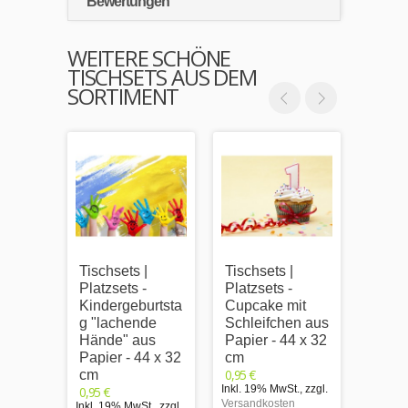
Bewertungen
WEITERE SCHÖNE
TISCHSETS AUS DEM
SORTIMENT
Tischsets |
Tischsets |
Tischs
Platzsets -
Platzsets -
Platzs
Kindergeburtsta
Cupcake mit
Kinde
g "lachende
Schleifchen aus
g "bu
Hände" aus
Papier - 44 x 32
Hand
Papier - 44 x 32
cm
aus P
0,95 €
cm
x 32 
Inkl. 19% MwSt.
,
zzgl.
0,95 €
0,95 €
Versandkosten
Inkl. 19% MwSt.
,
zzgl.
Inkl. 1