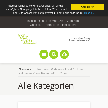
tischsetmacher.de verwendet Cookies, um dir das
Akzeptieren
bestmögliche Shoppingerlebnis zu bieten. Wenn du auf
der Seite weitersurfst, dann stimmst du der Cookie-Nutzung zu.
Mehr Info
tischsetmachter.de Magazin
Mein Konto
Checkout
Anmelden
Registrieren
Startseite
Tischsets | Platzsets - Food "Holztisch
mit Besteck" aus Papier - 44 x 32 cm
Alle Kategorien