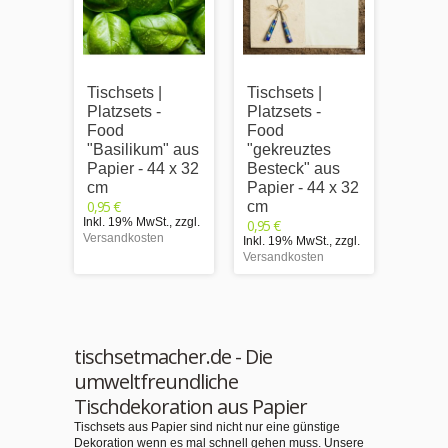
Tischsets |
Tischsets |
Tischs
Platzsets -
Platzsets -
Platzs
Food
Food
Food
"Basilikum" aus
"gekreuztes
"weih
Papier - 44 x 32
Besteck" aus
aus P
cm
Papier - 44 x 32
x 32 
0,95 €
0,95 €
cm
Inkl. 19% MwSt.
,
zzgl.
Inkl. 1
0,95 €
Versandkosten
Versand
Inkl. 19% MwSt.
,
zzgl.
Versandkosten
tischsetmacher.de - Die
umweltfreundliche
Tischdekoration aus Papier
Tischsets aus Papier sind nicht nur eine günstige
Dekoration wenn es mal schnell gehen muss. Unsere