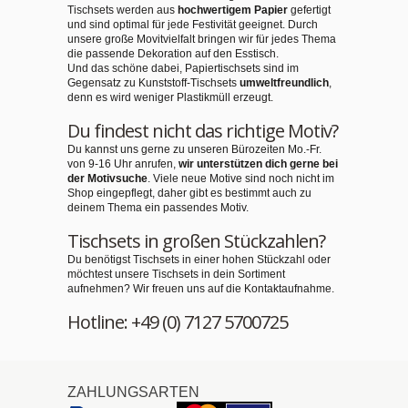
Tischsets werden aus
hochwertigem Papier
gefertigt
und sind optimal für jede Festivität geeignet. Durch
unsere große Movitvielfalt bringen wir für jedes Thema
die passende Dekoration auf den Esstisch.
Und das schöne dabei, Papiertischsets sind im
Gegensatz zu Kunststoff-Tischsets
umweltfreundlich
,
denn es wird weniger Plastikmüll erzeugt.
Du findest nicht das richtige Motiv?
Du kannst uns gerne zu unseren Bürozeiten Mo.-Fr.
von 9-16 Uhr anrufen,
wir unterstützen dich gerne bei
der Motivsuche
. Viele neue Motive sind noch nicht im
Shop eingepflegt, daher gibt es bestimmt auch zu
deinem Thema ein passendes Motiv.
Tischsets in großen Stückzahlen?
Du benötigst Tischsets in einer hohen Stückzahl oder
möchtest unsere Tischsets in dein Sortiment
aufnehmen? Wir freuen uns auf die Kontaktaufnahme.
Hotline: +49 (0) 7127 5700725
ZAHLUNGSARTEN