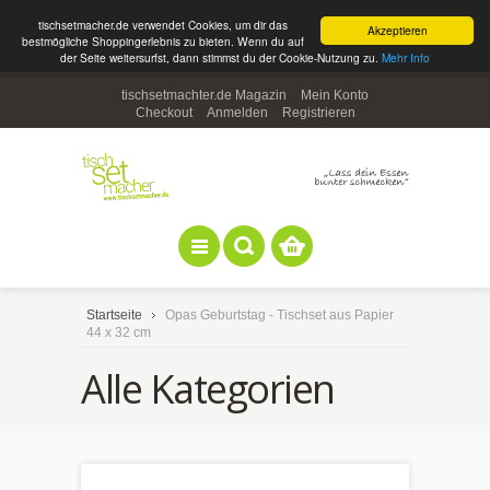
tischsetmacher.de verwendet Cookies, um dir das
Akzeptieren
bestmögliche Shoppingerlebnis zu bieten. Wenn du auf
der Seite weitersurfst, dann stimmst du der Cookie-Nutzung zu.
Mehr Info
tischsetmachter.de Magazin
Mein Konto
Checkout
Anmelden
Registrieren
Startseite
Opas Geburtstag - Tischset aus Papier
44 x 32 cm
Alle Kategorien