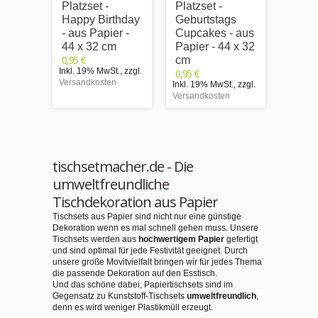
Platzset -
Platzset -
- Tis
Happy Birthday
Geburtstags
Papie
- aus Papier -
Cupcakes - aus
cm
0,95 €
44 x 32 cm
Papier - 44 x 32
Inkl. 1
0,95 €
cm
Versand
Inkl. 19% MwSt.
,
zzgl.
0,95 €
Versandkosten
Inkl. 19% MwSt.
,
zzgl.
Versandkosten
tischsetmacher.de - Die
umweltfreundliche
Tischdekoration aus Papier
Tischsets aus Papier sind nicht nur eine günstige
Dekoration wenn es mal schnell gehen muss. Unsere
Tischsets werden aus
hochwertigem Papier
gefertigt
und sind optimal für jede Festivität geeignet. Durch
unsere große Movitvielfalt bringen wir für jedes Thema
die passende Dekoration auf den Esstisch.
Und das schöne dabei, Papiertischsets sind im
Gegensatz zu Kunststoff-Tischsets
umweltfreundlich
,
denn es wird weniger Plastikmüll erzeugt.