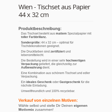
Wien - Tischset aus Papier
44 x 32 cm
Produktbeschreibung:
Das Tischset besteht aus
mattem
Spezialpapier mit
toller Farbbrillanz.
Sondergröße:
44 x 32 cm – optimal für
Tischdekorationen geeignet.
Die Druckfarben sind
zertifiziert
und
lebensmittelecht.
Die Bestellung wird in einer sehr
hochwertigen
Verpackung
geliefert, die gleichzeitig zur
Aufbewahrung
dient.
Eine Kombination aus schönem Tischset und edler
Verpackung.
Ein
ideales Geschenk
oder
Gastgeschenk
für die
nächste Einladung.
Umweltfreundlich und 100% recyclebar.
Verkauf von einzelnen Motiven:
Wähle selbst und stelle Dir Deinen
eigenen
Motivmix
zusammen!