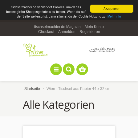
tischsetmacher.de verwendet Cookies, um dir das
Akzeptieren
bestmögliche Shoppingerlebnis zu bieten. Wenn du auf
der Seite weitersurfst, dann stimmst du der Cookie-Nutzung zu.
Mehr Info
tischsetmachter.de Magazin
Mein Konto
Checkout
Anmelden
Registrieren
Startseite
Wien - Tischset aus Papier 44 x 32 cm
Alle Kategorien