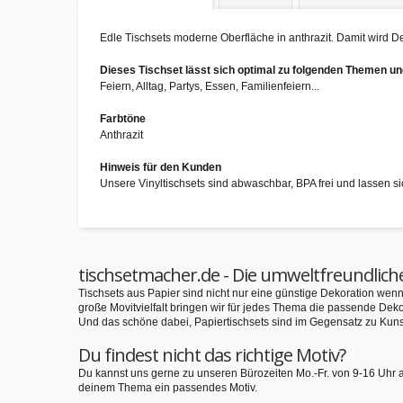
Edle Tischsets moderne Oberfläche in anthrazit. Damit wird De
Dieses Tischset lässt sich optimal zu folgenden Themen 
Feiern, Alltag, Partys, Essen, Familienfeiern...
Farbtöne
Anthrazit
Hinweis für den Kunden
Unsere Vinyltischsets sind abwaschbar, BPA frei und lassen s
tischsetmacher.de - Die umweltfreundlich
Tischsets aus Papier sind nicht nur eine günstige Dekoration we
große Movitvielfalt bringen wir für jedes Thema die passende Deko
Und das schöne dabei, Papiertischsets sind im Gegensatz zu Kuns
Du findest nicht das richtige Motiv?
Du kannst uns gerne zu unseren Bürozeiten Mo.-Fr. von 9-16 Uhr 
deinem Thema ein passendes Motiv.