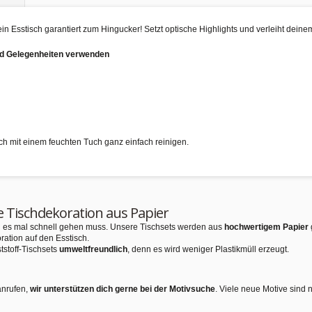
in Esstisch garantiert zum Hingucker! Setzt optische Highlights und verleiht deinem
und Gelegenheiten verwenden
ich mit einem feuchten Tuch ganz einfach reinigen.
e Tischdekoration aus Papier
nn es mal schnell gehen muss. Unsere Tischsets werden aus
hochwertigem Papier
ration auf den Esstisch.
tstoff-Tischsets
umweltfreundlich
, denn es wird weniger Plastikmüll erzeugt.
anrufen,
wir unterstützen dich gerne bei der Motivsuche
. Viele neue Motive sind 