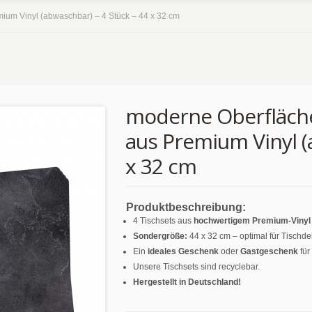
mium Vinyl (abwaschbar) – 4 Stück – 44 x 32 cm
moderne Oberfläche 
aus Premium Vinyl (
x 32 cm
Produktbeschreibung:
4 Tischsets aus
hochwertigem Premium-Vinyl (
Sondergröße:
44 x 32 cm – optimal für Tischde
Ein
ideales Geschenk
oder
Gastgeschenk
für
Unsere Tischsets sind recyclebar.
Hergestellt in Deutschland!