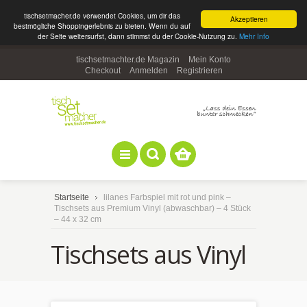
tischsetmacher.de verwendet Cookies, um dir das
Akzeptieren
bestmögliche Shoppingerlebnis zu bieten. Wenn du auf
der Seite weitersurfst, dann stimmst du der Cookie-Nutzung zu.
Mehr Info
tischsetmachter.de Magazin
Mein Konto
Checkout
Anmelden
Registrieren
Startseite
lilanes Farbspiel mit rot und pink –
Tischsets aus Premium Vinyl (abwaschbar) – 4 Stück
– 44 x 32 cm
Tischsets aus Vinyl