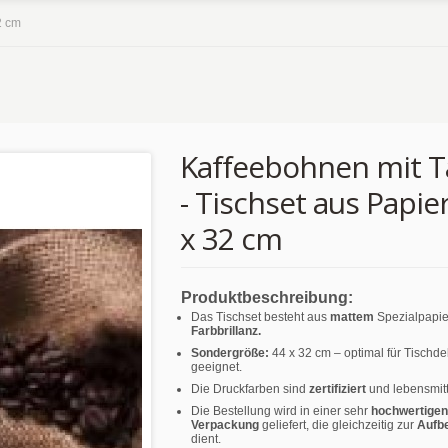
2 cm
Kaffeebohnen mit T
- Tischset aus Papie
x 32 cm
Produktbeschreibung:
Das Tischset besteht aus
mattem
Spezialpapie
Farbbrillanz.
Sondergröße:
44 x 32 cm – optimal für Tischd
geeignet.
Die Druckfarben sind
zertifiziert
und lebensmitt
Die Bestellung wird in einer sehr
hochwertigen
Verpackung
geliefert, die gleichzeitig zur
Aufb
dient.