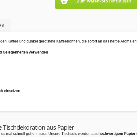
Zum Warenkorb Hinzufügen
en
emigen Kaffee und dunkel gerötstete Kaffeebohnen, die sofort an das herbe Aroma er
und Gelegenheiten verwenden
ch einsetzen.
e Tischdekoration aus Papier
nn es mal schnell gehen muss. Unsere Tischsets werden aus
hochwertigem Papier