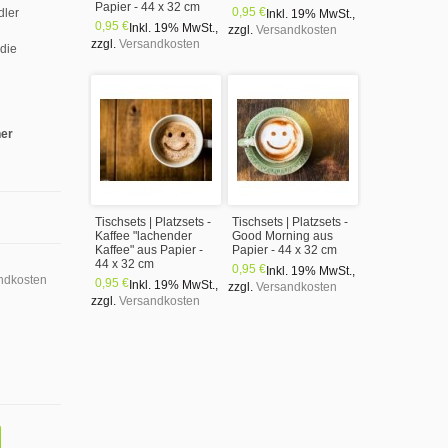
Papier - 44 x 32 cm
0,95 €
dler
Inkl. 19% MwSt.
,
0,95 €
Inkl. 19% MwSt.
,
zzgl.
Versandkosten
zzgl.
Versandkosten
 die
ner
Tischsets | Platzsets -
Tischsets | Platzsets -
Kaffee "lachender
Good Morning aus
Kaffee" aus Papier -
Papier - 44 x 32 cm
44 x 32 cm
0,95 €
Inkl. 19% MwSt.
,
ndkosten
0,95 €
Inkl. 19% MwSt.
,
zzgl.
Versandkosten
zzgl.
Versandkosten