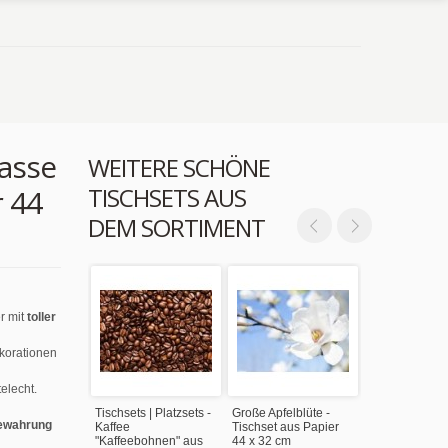
asse
WEITERE SCHÖNE
TISCHSETS AUS
r 44
DEM SORTIMENT
r mit
toller
ekorationen
elecht.
Tischsets | Platzsets -
Große Apfelblüte -
ewahrung
Kaffee
Tischset aus Papier
"Kaffeebohnen" aus
44 x 32 cm