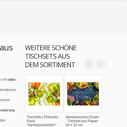
 aus
WEITERE SCHÖNE
TISCHSETS AUS
DEM SORTIMENT
r mit
toller
ekorationen
elecht.
ewahrung
Tischsets | Platzsets -
Mexikanisches Essen
dler
Food
- Tischset aus Papier
"Gemüsescheiben"
44 x 32 cm