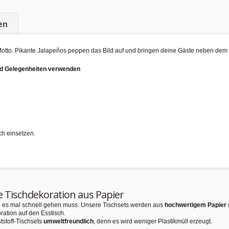
en
o-Motto. Pikante Jalapeños peppen das Bild auf und bringen deine Gäste neben d
und Gelegenheiten verwenden
ch einsetzen.
e Tischdekoration aus Papier
nn es mal schnell gehen muss. Unsere Tischsets werden aus
hochwertigem Papier
ration auf den Esstisch.
tstoff-Tischsets
umweltfreundlich
, denn es wird weniger Plastikmüll erzeugt.