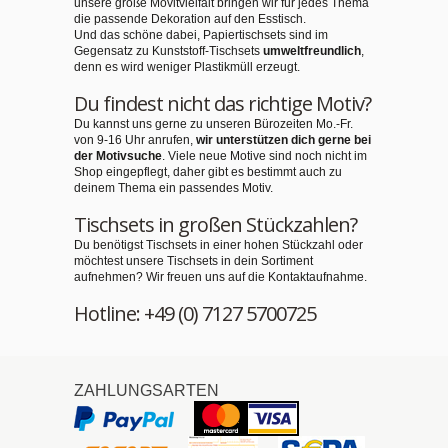
unsere große Movitvielfalt bringen wir für jedes Thema
die passende Dekoration auf den Esstisch.
Und das schöne dabei, Papiertischsets sind im
Gegensatz zu Kunststoff-Tischsets
umweltfreundlich
,
denn es wird weniger Plastikmüll erzeugt.
Du findest nicht das richtige Motiv?
Du kannst uns gerne zu unseren Bürozeiten Mo.-Fr.
von 9-16 Uhr anrufen,
wir unterstützen dich gerne bei
der Motivsuche
. Viele neue Motive sind noch nicht im
Shop eingepflegt, daher gibt es bestimmt auch zu
deinem Thema ein passendes Motiv.
Tischsets in großen Stückzahlen?
Du benötigst Tischsets in einer hohen Stückzahl oder
möchtest unsere Tischsets in dein Sortiment
aufnehmen? Wir freuen uns auf die Kontaktaufnahme.
Hotline: +49 (0) 7127 5700725
ZAHLUNGSARTEN