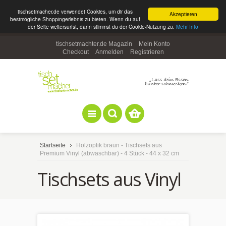
tischsetmacher.de verwendet Cookies, um dir das
Akzeptieren
bestmögliche Shoppingerlebnis zu bieten. Wenn du auf
der Seite weitersurfst, dann stimmst du der Cookie-Nutzung zu.
Mehr Info
tischsetmachter.de Magazin
Mein Konto
Checkout
Anmelden
Registrieren
Startseite
Holzoptik braun - Tischsets aus
Premium Vinyl (abwaschbar) - 4 Stück - 44 x 32 cm
Tischsets aus Vinyl