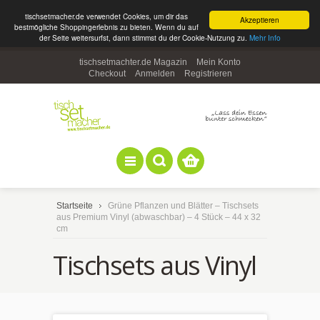
tischsetmacher.de verwendet Cookies, um dir das
Akzeptieren
bestmögliche Shoppingerlebnis zu bieten. Wenn du auf
der Seite weitersurfst, dann stimmst du der Cookie-Nutzung zu.
Mehr Info
tischsetmachter.de Magazin
Mein Konto
Checkout
Anmelden
Registrieren
Startseite
Grüne Pflanzen und Blätter – Tischsets
aus Premium Vinyl (abwaschbar) – 4 Stück – 44 x 32
cm
Tischsets aus Vinyl