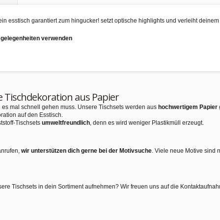
in esstisch garantiert zum hingucker! setzt optische highlights und verleiht deinem 
d gelegenheiten verwenden
e Tischdekoration aus Papier
nn es mal schnell gehen muss. Unsere Tischsets werden aus
hochwertigem Papier
ration auf den Esstisch.
tstoff-Tischsets
umweltfreundlich
, denn es wird weniger Plastikmüll erzeugt.
anrufen,
wir unterstützen dich gerne bei der Motivsuche
. Viele neue Motive sind 
sere Tischsets in dein Sortiment aufnehmen? Wir freuen uns auf die Kontaktaufna