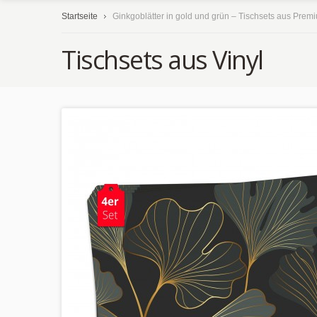
Startseite
Ginkgoblätter in gold und grün – Tischsets aus Prem
Tischsets aus Vinyl