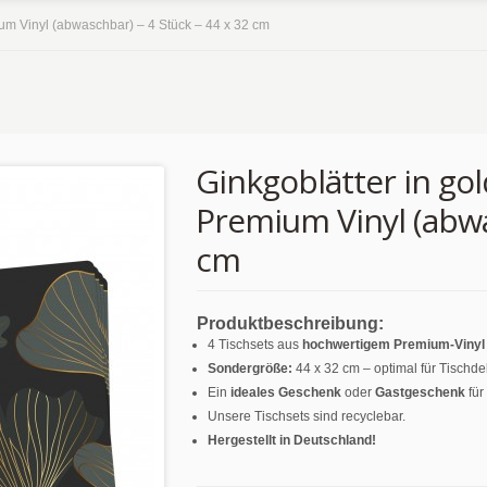
ium Vinyl (abwaschbar) – 4 Stück – 44 x 32 cm
Ginkgoblätter in go
Premium Vinyl (abwa
cm
Produktbeschreibung:
4 Tischsets aus
hochwertigem Premium-Vinyl (
Sondergröße:
44 x 32 cm – optimal für Tischde
Ein
ideales Geschenk
oder
Gastgeschenk
für
Unsere Tischsets sind recyclebar.
Hergestellt in Deutschland!