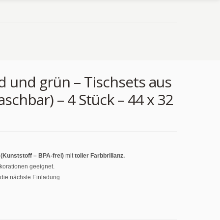
ld und grün – Tischsets aus
schbar) – 4 Stück – 44 x 32
Kunststoff – BPA-frei)
mit
toller Farbbrillanz.
korationen geeignet.
 die nächste Einladung.