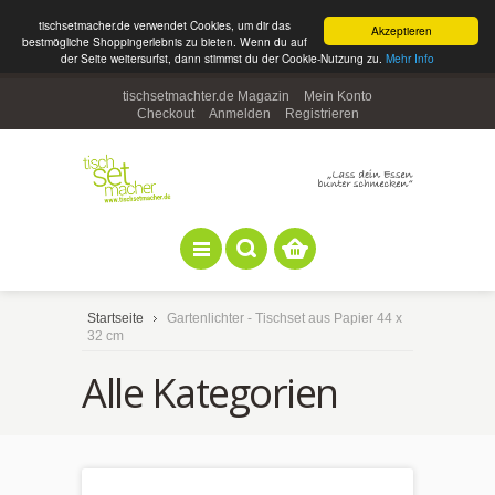
tischsetmacher.de verwendet Cookies, um dir das
Akzeptieren
bestmögliche Shoppingerlebnis zu bieten. Wenn du auf
der Seite weitersurfst, dann stimmst du der Cookie-Nutzung zu.
Mehr Info
tischsetmachter.de Magazin
Mein Konto
Checkout
Anmelden
Registrieren
Startseite
Gartenlichter - Tischset aus Papier 44 x
32 cm
Alle Kategorien