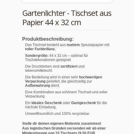
Gartenlichter - Tischset aus
Papier 44 x 32 cm
Produktbeschreibung:
Das Tischset besteht aus
mattem
Spezialpapier mit
toller Farbbrillanz.
Sondergröße:
44 x 32 cm – optimal für
Tischdekorationen geeignet.
Die Druckfarben sind
zertifiziert
und
lebensmittelecht.
Die Bestellung wird in einer sehr
hochwertigen
Verpackung
geliefert, die gleichzeitig zur
Aufbewahrung
dient.
Eine Kombination aus schönem Tischset und edler
Verpackung.
Ein
ideales Geschenk
oder
Gastgeschenk
für die
nächste Einladung.
Umweltfreundlich und 100% recyclebar.
Stelle dir deinen eigenen Motivmix zusammen!
Aus logistischen Gründen versenden wir ab einer
Mindestmenge von 10 Tischsets (9,50 EUR