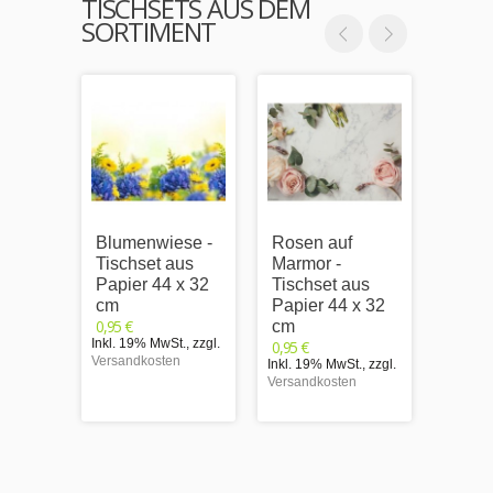
TISCHSETS AUS DEM
SORTIMENT
Blumenwiese -
Rosen auf
Tischs
Tischset aus
Marmor -
Platzs
Papier 44 x 32
Tischset aus
Sonn
cm
Papier 44 x 32
eld (1
0,95 €
cm
Papie
Inkl. 19% MwSt.
,
zzgl.
0,95 €
cm
Versandkosten
Inkl. 19% MwSt.
,
zzgl.
0,95 €
Versandkosten
Inkl. 1
Versand