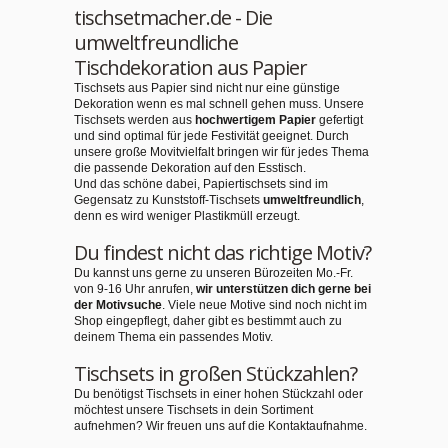
tischsetmacher.de - Die
umweltfreundliche
Tischdekoration aus Papier
Tischsets aus Papier sind nicht nur eine günstige
Dekoration wenn es mal schnell gehen muss. Unsere
Tischsets werden aus
hochwertigem Papier
gefertigt
und sind optimal für jede Festivität geeignet. Durch
unsere große Movitvielfalt bringen wir für jedes Thema
die passende Dekoration auf den Esstisch.
Und das schöne dabei, Papiertischsets sind im
Gegensatz zu Kunststoff-Tischsets
umweltfreundlich
,
denn es wird weniger Plastikmüll erzeugt.
Du findest nicht das richtige Motiv?
Du kannst uns gerne zu unseren Bürozeiten Mo.-Fr.
von 9-16 Uhr anrufen,
wir unterstützen dich gerne bei
der Motivsuche
. Viele neue Motive sind noch nicht im
Shop eingepflegt, daher gibt es bestimmt auch zu
deinem Thema ein passendes Motiv.
Tischsets in großen Stückzahlen?
Du benötigst Tischsets in einer hohen Stückzahl oder
möchtest unsere Tischsets in dein Sortiment
aufnehmen? Wir freuen uns auf die Kontaktaufnahme.