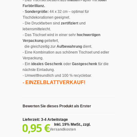
- Das Tischset besteht aus
matten
Papier mit
toller
Farbbrillianz.
-
Sondergröße:
44 x 32 cm – optimal für
Tischdekorationen geeignet.
- Die Druckfarben sind
zertifiziert
und
lebensmittelecht.
- Das Tischset wird in einer sehr
hochwertigen
Verpackung
geliefert,
die gleichzeitig zur
Aufbewahrung
dient.
- Eine Kombination aus schönem Tischset und edler
Verpackung.
- Ein
ideales Geschenk
oder
Gastgeschenk
für die
nächste Einladung.
- Umweltfreundlich und 100 % recyclebar.
- EINZELBLATTVERKAUF!
Bewerten Sie dieses Produkt als Erster
Lieferzeit: 3-4 Arbeitstage
0,95 €
Inkl. 19% MwSt.
,
zzgl.
Versandkosten