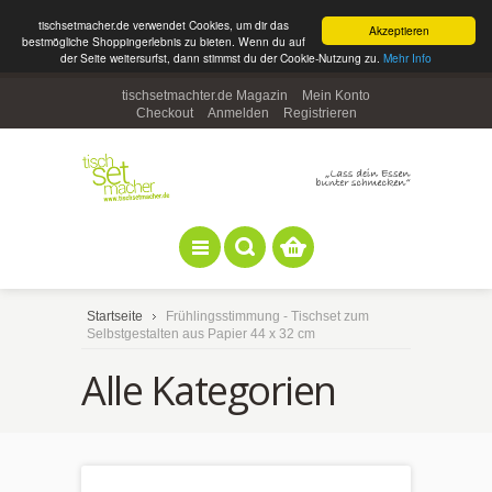
tischsetmacher.de verwendet Cookies, um dir das
Akzeptieren
bestmögliche Shoppingerlebnis zu bieten. Wenn du auf
der Seite weitersurfst, dann stimmst du der Cookie-Nutzung zu.
Mehr Info
tischsetmachter.de Magazin
Mein Konto
Checkout
Anmelden
Registrieren
Startseite
Frühlingsstimmung - Tischset zum
Selbstgestalten aus Papier 44 x 32 cm
Alle Kategorien