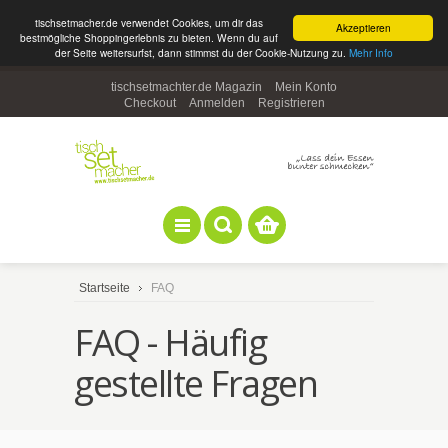
tischsetmacher.de verwendet Cookies, um dir das
Akzeptieren
bestmögliche Shoppingerlebnis zu bieten. Wenn du auf
der Seite weitersurfst, dann stimmst du der Cookie-Nutzung zu.
Mehr Info
tischsetmachter.de Magazin
Mein Konto
Checkout
Anmelden
Registrieren
Startseite
FAQ
FAQ - Häufig
gestellte Fragen