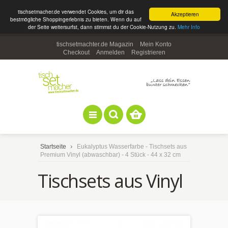
tischsetmacher.de verwendet Cookies, um dir das
Akzeptieren
bestmögliche Shoppingerlebnis zu bieten. Wenn du auf
der Seite weitersurfst, dann stimmst du der Cookie-Nutzung zu.
Mehr Info
tischsetmachter.de Magazin
Mein Konto
Checkout
Anmelden
Registrieren
Startseite
Eukalyptus Wasserfarbe - Tischsets aus
Premium Vinyl (abwaschbar) - 4 Stück - 44 x 32 cm
Tischsets aus Vinyl