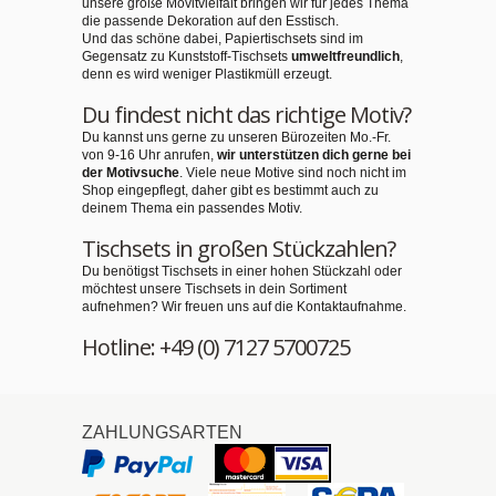
unsere große Movitvielfalt bringen wir für jedes Thema
die passende Dekoration auf den Esstisch.
Und das schöne dabei, Papiertischsets sind im
Gegensatz zu Kunststoff-Tischsets
umweltfreundlich
,
denn es wird weniger Plastikmüll erzeugt.
Du findest nicht das richtige Motiv?
Du kannst uns gerne zu unseren Bürozeiten Mo.-Fr.
von 9-16 Uhr anrufen,
wir unterstützen dich gerne bei
der Motivsuche
. Viele neue Motive sind noch nicht im
Shop eingepflegt, daher gibt es bestimmt auch zu
deinem Thema ein passendes Motiv.
Tischsets in großen Stückzahlen?
Du benötigst Tischsets in einer hohen Stückzahl oder
möchtest unsere Tischsets in dein Sortiment
aufnehmen? Wir freuen uns auf die Kontaktaufnahme.
Hotline: +49 (0) 7127 5700725
ZAHLUNGSARTEN