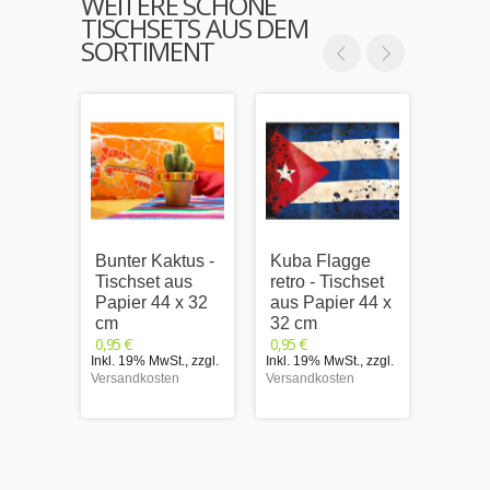
WEITERE SCHÖNE
TISCHSETS AUS DEM
SORTIMENT
Bunter Kaktus -
Kuba Flagge
Mexik
Tischset aus
retro - Tischset
Essen
Papier 44 x 32
aus Papier 44 x
Tisch
cm
32 cm
Papie
0,95 €
0,95 €
cm
Inkl. 19% MwSt.
,
zzgl.
Inkl. 19% MwSt.
,
zzgl.
0,95 €
Versandkosten
Versandkosten
Inkl. 1
Versand