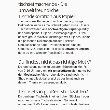
tischsetmacher.de - Die
umweltfreundliche
Tischdekoration aus Papier
Tischsets aus Papier sind nicht nur eine günstige
Dekoration wenn es mal schnell gehen muss. Unsere
Tischsets werden aus
hochwertigem Papier
gefertigt
und sind optimal für jede Festivität geeignet. Durch
unsere große Movitvielfalt bringen wir für jedes Thema
die passende Dekoration auf den Esstisch.
Und das schöne dabei, Papiertischsets sind im
Gegensatz zu Kunststoff-Tischsets
umweltfreundlich
,
denn es wird weniger Plastikmüll erzeugt.
Du findest nicht das richtige Motiv?
Du kannst uns gerne zu unseren Bürozeiten Mo.-Fr.
von 9-16 Uhr anrufen,
wir unterstützen dich gerne bei
der Motivsuche
. Viele neue Motive sind noch nicht im
Shop eingepflegt, daher gibt es bestimmt auch zu
deinem Thema ein passendes Motiv.
Tischsets in großen Stückzahlen?
Du benötigst Tischsets in einer hohen Stückzahl oder
möchtest unsere Tischsets in dein Sortiment
aufnehmen? Wir freuen uns auf die Kontaktaufnahme.