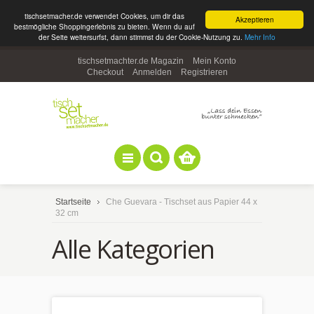
tischsetmacher.de verwendet Cookies, um dir das
Akzeptieren
bestmögliche Shoppingerlebnis zu bieten. Wenn du auf
der Seite weitersurfst, dann stimmst du der Cookie-Nutzung zu.
Mehr Info
tischsetmachter.de Magazin
Mein Konto
Checkout
Anmelden
Registrieren
Startseite
Che Guevara - Tischset aus Papier 44 x
32 cm
Alle Kategorien