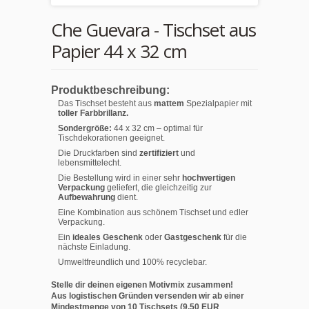
Che Guevara - Tischset aus
Papier 44 x 32 cm
Produktbeschreibung:
Das Tischset besteht aus
mattem
Spezialpapier mit
toller Farbbrillanz.
Sondergröße:
44 x 32 cm – optimal für
Tischdekorationen geeignet.
Die Druckfarben sind
zertifiziert
und
lebensmittelecht.
Die Bestellung wird in einer sehr
hochwertigen
Verpackung
geliefert, die gleichzeitig zur
Aufbewahrung
dient.
Eine Kombination aus schönem Tischset und edler
Verpackung.
Ein
ideales Geschenk
oder
Gastgeschenk
für die
nächste Einladung.
Umweltfreundlich und 100% recyclebar.
Stelle dir deinen eigenen Motivmix zusammen!
Aus logistischen Gründen versenden wir ab einer
Mindestmenge von 10 Tischsets (9,50 EUR