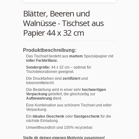
Blätter, Beeren und
Walnüsse - Tischset aus
Papier 44 x 32 cm
Produktbeschreibung:
Das Tischset besteht aus
mattem
Spezialpapier mit
toller Farbbrillanz.
Sondergröße:
44 x 32 cm – optimal für
Tischdekorationen geeignet.
Die Druckfarben sind
zertifiziert
und
lebensmittelecht.
Die Bestellung wird in einer sehr
hochwertigen
Verpackung
geliefert, die gleichzeitig zur
Aufbewahrung
dient.
Eine Kombination aus schönem Tischset und edler
Verpackung.
Ein
ideales Geschenk
oder
Gastgeschenk
für die
nächste Einladung.
Umweltfreundlich und 100% recyclebar.
Stelle dir deinen eigenen Motivmix zusammen!