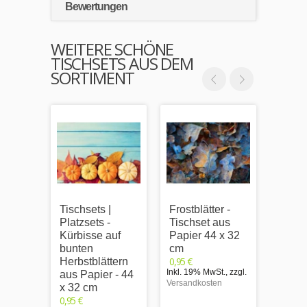
Bewertungen
WEITERE SCHÖNE
TISCHSETS AUS DEM
SORTIMENT
Tischsets |
Frostblätter -
Weihn
Platzsets -
Tischset aus
v mit
Kürbisse auf
Papier 44 x 32
dekor
bunten
cm
Lecke
0,95 €
Herbstblättern
Tisch
Inkl. 19% MwSt.
,
zzgl.
aus Papier - 44
Papie
Versandkosten
x 32 cm
cm
0,95 €
0,95 €