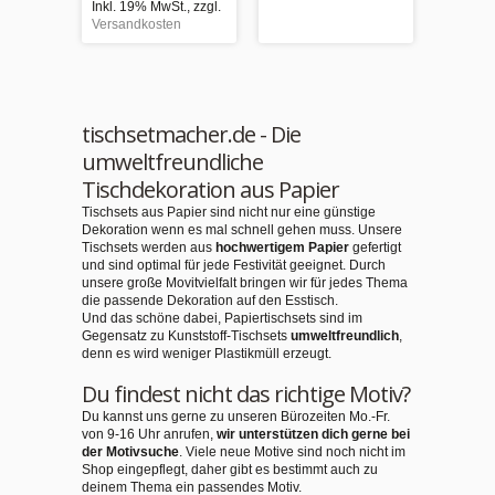
Inkl. 19% MwSt.
,
zzgl.
Inkl. 1
Versandkosten
Versand
tischsetmacher.de - Die
umweltfreundliche
Tischdekoration aus Papier
Tischsets aus Papier sind nicht nur eine günstige
Dekoration wenn es mal schnell gehen muss. Unsere
Tischsets werden aus
hochwertigem Papier
gefertigt
und sind optimal für jede Festivität geeignet. Durch
unsere große Movitvielfalt bringen wir für jedes Thema
die passende Dekoration auf den Esstisch.
Und das schöne dabei, Papiertischsets sind im
Gegensatz zu Kunststoff-Tischsets
umweltfreundlich
,
denn es wird weniger Plastikmüll erzeugt.
Du findest nicht das richtige Motiv?
Du kannst uns gerne zu unseren Bürozeiten Mo.-Fr.
von 9-16 Uhr anrufen,
wir unterstützen dich gerne bei
der Motivsuche
. Viele neue Motive sind noch nicht im
Shop eingepflegt, daher gibt es bestimmt auch zu
deinem Thema ein passendes Motiv.