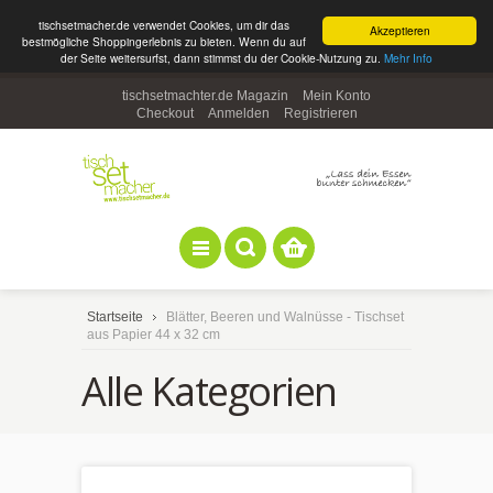
tischsetmacher.de verwendet Cookies, um dir das
Akzeptieren
bestmögliche Shoppingerlebnis zu bieten. Wenn du auf
der Seite weitersurfst, dann stimmst du der Cookie-Nutzung zu.
Mehr Info
tischsetmachter.de Magazin
Mein Konto
Checkout
Anmelden
Registrieren
Startseite
Blätter, Beeren und Walnüsse - Tischset
aus Papier 44 x 32 cm
Alle Kategorien