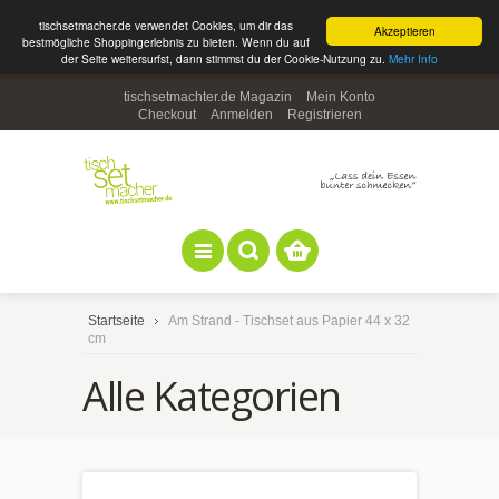
tischsetmacher.de verwendet Cookies, um dir das
Akzeptieren
bestmögliche Shoppingerlebnis zu bieten. Wenn du auf
der Seite weitersurfst, dann stimmst du der Cookie-Nutzung zu.
Mehr Info
tischsetmachter.de Magazin
Mein Konto
Checkout
Anmelden
Registrieren
Startseite
Am Strand - Tischset aus Papier 44 x 32
cm
Alle Kategorien