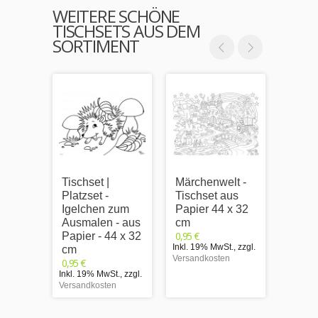
WEITERE SCHÖNE
TISCHSETS AUS DEM
SORTIMENT
Tischset |
Märchenwelt -
Unter
Platzset -
Tischset aus
Tisch
Igelchen zum
Papier 44 x 32
Papie
Ausmalen - aus
cm
cm
0,95 €
0,95 €
Papier - 44 x 32
Inkl. 19% MwSt.
,
zzgl.
Inkl. 1
cm
Versandkosten
Versand
0,95 €
Inkl. 19% MwSt.
,
zzgl.
Versandkosten