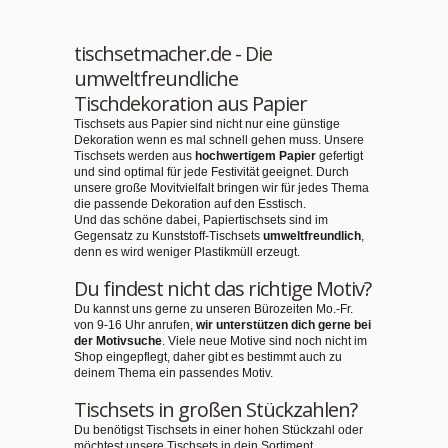
tischsetmacher.de - Die
umweltfreundliche
Tischdekoration aus Papier
Tischsets aus Papier sind nicht nur eine günstige
Dekoration wenn es mal schnell gehen muss. Unsere
Tischsets werden aus
hochwertigem Papier
gefertigt
und sind optimal für jede Festivität geeignet. Durch
unsere große Movitvielfalt bringen wir für jedes Thema
die passende Dekoration auf den Esstisch.
Und das schöne dabei, Papiertischsets sind im
Gegensatz zu Kunststoff-Tischsets
umweltfreundlich
,
denn es wird weniger Plastikmüll erzeugt.
Du findest nicht das richtige Motiv?
Du kannst uns gerne zu unseren Bürozeiten Mo.-Fr.
von 9-16 Uhr anrufen,
wir unterstützen dich gerne bei
der Motivsuche
. Viele neue Motive sind noch nicht im
Shop eingepflegt, daher gibt es bestimmt auch zu
deinem Thema ein passendes Motiv.
Tischsets in großen Stückzahlen?
Du benötigst Tischsets in einer hohen Stückzahl oder
möchtest unsere Tischsets in dein Sortiment