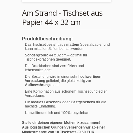
Am Strand - Tischset aus
Papier 44 x 32 cm
Produktbeschreibung:
Das Tischset besteht aus
mattem
Spezialpapier und
kann mit allen Stiften bemalt werden
Sondergröße:
44 x 32 cm – optimal für
Tischdekorationen geeignet.
Die Druckfarben sind
zertifiziert
und
lebensmittelecht.
Die Bestellung wird in einer sehr
hochwertigen
Verpackung
geliefert, die gleichzeitig zur
Aufbewahrung
dient.
Eine Kombination aus schönem Tischset und edler
Verpackung.
Ein
ideales Geschenk
oder
Gastgeschenk
für die
nächste Einladung.
Umweltfreundlich und 100% recyclebar.
Stelle dir deinen eigenen Motivmix zusammen!
Aus logistischen Gründen versenden wir ab einer
Mindestmenge von 10 Tischsets (9,50 EUR