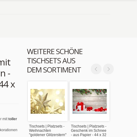
WEITERE SCHÖNE
TISCHSETS AUS
mit
DEM SORTIMENT
n -
44 x
r mit
toller
Tischsets | Platzsets -
Tischsets | Platzsets -
ekorationen
Weihnachten
Geschenk im Schnee
"goldener Glitzerstern"
- aus Papier - 44 x 32