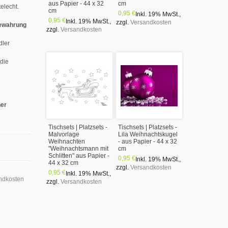
aus Papier - 44 x 32
cm
elecht.
cm
0,95 €
Inkl. 19% MwSt.
,
0,95 €
Inkl. 19% MwSt.
,
zzgl.
Versandkosten
ewahrung
zzgl.
Versandkosten
dler
 die
ner
Tischsets | Platzsets -
Tischsets | Platzsets -
Malvorlage
Lila Weihnachtskugel
Weihnachten
- aus Papier - 44 x 32
"Weihnachtsmann mit
cm
Schlitten" aus Papier -
0,95 €
Inkl. 19% MwSt.
,
44 x 32 cm
zzgl.
Versandkosten
0,95 €
Inkl. 19% MwSt.
,
ndkosten
zzgl.
Versandkosten