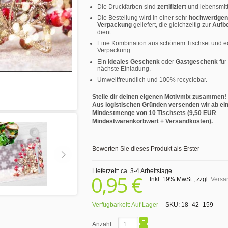
Die Druckfarben sind
zertifiziert
und lebensmitt
Die Bestellung wird in einer sehr
hochwertigen
Verpackung
geliefert, die gleichzeitig zur
Aufb
dient.
Eine Kombination aus schönem Tischset und e
Verpackung.
Ein
ideales Geschenk
oder
Gastgeschenk
für
nächste Einladung.
Umweltfreundlich und 100% recyclebar.
Stelle dir deinen eigenen Motivmix zusammen!
Aus logistischen Gründen versenden wir ab ei
Mindestmenge von 10 Tischsets (9,50 EUR
Mindestwarenkorbwert + Versandkosten).
Bewerten Sie dieses Produkt als Erster
Lieferzeit: ca. 3-4 Arbeitstage
0,95 €
Inkl. 19% MwSt.
,
zzgl.
Versa
Verfügbarkeit:
Auf Lager
SKU:
18_42_159
Anzahl: