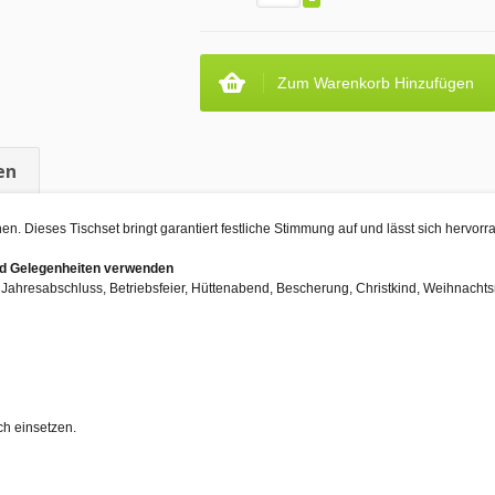
Zum Warenkorb Hinzufügen
en
n. Dieses Tischset bringt garantiert festliche Stimmung auf und lässt sich hervor
und Gelegenheiten verwenden
r, Jahresabschluss, Betriebsfeier, Hüttenabend, Bescherung, Christkind, Weihnach
ch einsetzen.